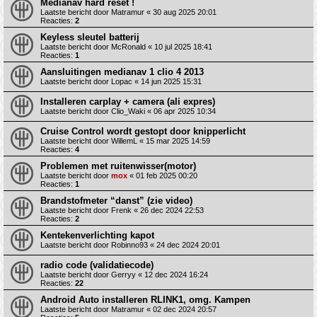
Medianav hard reset !
Laatste bericht door
Matramur
«
30 aug 2025 20:01
Reacties:
2
Keyless sleutel batterij
Laatste bericht door
McRonald
«
10 jul 2025 18:41
Reacties:
1
Aansluitingen medianav 1 clio 4 2013
Laatste bericht door
Lopac
«
14 jun 2025 15:31
Installeren carplay + camera (ali expres)
Laatste bericht door
Clio_Waki
«
06 apr 2025 10:34
Cruise Control wordt gestopt door knipperlicht
Laatste bericht door
WillemL
«
15 mar 2025 14:59
Reacties:
4
Problemen met ruitenwisser(motor)
Laatste bericht door
mox
«
01 feb 2025 00:20
Reacties:
1
Brandstofmeter “danst” (zie video)
Laatste bericht door
Frenk
«
26 dec 2024 22:53
Reacties:
2
Kentekenverlichting kapot
Laatste bericht door
Robinno93
«
24 dec 2024 20:01
radio code (validatiecode)
Laatste bericht door
Gerryy
«
12 dec 2024 16:24
Reacties:
22
Android Auto installeren RLINK1, omg. Kampen
Laatste bericht door
Matramur
«
02 dec 2024 20:57