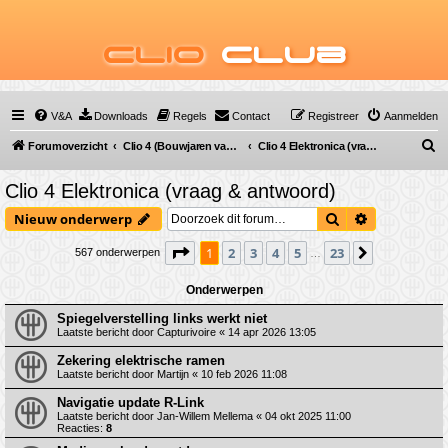
Clio
Club
V&A
Downloads
Regels
Contact
Registreer
Aanmelden
Z
Forumoverzicht
Clio 4 (Bouwjaren van 2012 tot 2019)
Clio 4 Elektronica (vraag & antwoord)
o
Clio 4 Elektronica (vraag & antwoord)
e
Zoek
Uitgebreid 
Nieuw onderwerp
k
Pagina
1
van
23
1
2
3
4
5
23
Volgende
567 onderwerpen
…
Onderwerpen
Spiegelverstelling links werkt niet
Laatste bericht door
Capturivoire
«
14 apr 2026 13:05
Zekering elektrische ramen
Laatste bericht door
Martijn
«
10 feb 2026 11:08
Navigatie update R-Link
Laatste bericht door
Jan-Willem Mellema
«
04 okt 2025 11:00
Reacties:
8