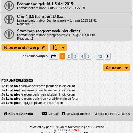
Brommend geluid 1.5 dci 2015
Laatste bericht door
Luuth
«
13 dec 2023 22:38
Clio 4 0,9Tce Sport Uitlaat
Laatste bericht door
Damianvanes
«
14 aug 2023 12:42
Reacties:
3
Startknop reageert vaak niet direct
Laatste bericht door
orangeaerox
«
11 aug 2023 09:10
Reacties:
2
Nieuw onderwerp
Pagina
1
van
12
1
2
3
4
5
12
Volgende
278 onderwerpen
…
Ga naar
FORUMPERMISSIES
Je
kunt niet
nieuwe berichten plaatsen in dit forum
Je
kunt niet
reageren op onderwerpen in dit forum
Je
kunt niet
je eigen berichten wijzigen in dit forum
Je
kunt niet
je eigen berichten verwijderen in dit forum
Je
kunt geen
bijlagen plaatsen in dit forum
Forumoverzicht
Contact
Verwijder cookies
Alle tijden zijn
UTC+02:00
Powered by
phpBB
® Forum Software © phpBB Limited
Light CC v3 by
Midri