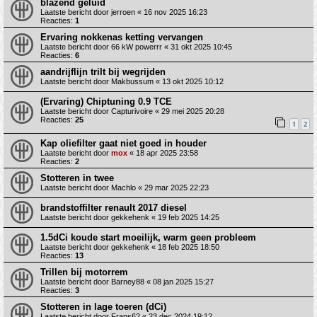
blazend geluid
Laatste bericht door
jerroen
«
16 nov 2025 16:23
Reacties:
1
Ervaring nokkenas ketting vervangen
Laatste bericht door
66 kW powerrr
«
31 okt 2025 10:45
Reacties:
6
aandrijflijn trilt bij wegrijden
Laatste bericht door
Makbussum
«
13 okt 2025 10:12
(Ervaring) Chiptuning 0.9 TCE
Laatste bericht door
Capturivoire
«
29 mei 2025 20:28
Reacties:
25
1
2
Kap oliefilter gaat niet goed in houder
Laatste bericht door
mox
«
18 apr 2025 23:58
Reacties:
2
Stotteren in twee
Laatste bericht door
Machlo
«
29 mar 2025 22:23
brandstoffilter renault 2017 diesel
Laatste bericht door
gekkehenk
«
19 feb 2025 14:25
1.5dCi koude start moeilijk, warm geen probleem
Laatste bericht door
gekkehenk
«
18 feb 2025 18:50
Reacties:
13
Trillen bij motorrem
Laatste bericht door
Barney88
«
08 jan 2025 15:27
Reacties:
3
Stotteren in lage toeren (dCi)
Laatste bericht door
Frans62
«
23 dec 2024 19:12