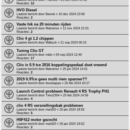
Reacties:
12
HVO Diesel
Laatste bericht door
Bassie
«
10 dec 2024 23:06
Reacties:
2
Vaste hik na 20 minuten rijden
Laatste bericht door
Matramur
«
12 nov 2024 21:01
Reacties:
2
Clio 4 gt 1.2 chippen
Laatste bericht door
Mdbuck
«
21 sep 2024 00:15
Tuning Clio GT
Laatste bericht door
mido
«
04 sep 2024 12:40
Reacties:
17
Clio iv 0.9 tce 2016 koppelingspedaal doet vreemd
Laatste bericht door
Matramur
«
25 jun 2024 14:01
Reacties:
2
2019 0.9Tce geen multi riem spanner??
Laatste bericht door
tinusbapau
«
26 feb 2024 20:27
Launch Control probleem Renault 4 RS Trophy PH1
Laatste bericht door
Timo2304
«
25 feb 2024 14:58
Reacties:
4
clio 4 RS versnellingsbak problemen
Laatste bericht door
martl20
«
26 jan 2024 18:55
Reacties:
5
H5F412 motor gezocht
Laatste bericht door
martl20
«
26 jan 2024 18:52
Reacties:
2