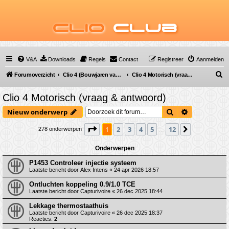
Clio
Club
V&A
Downloads
Regels
Contact
Registreer
Aanmelden
Z
Forumoverzicht
Clio 4 (Bouwjaren van 2012 tot 2019)
Clio 4 Motorisch (vraag & antwoord)
o
Clio 4 Motorisch (vraag & antwoord)
e
Zoek
Uitgebreid 
Nieuw onderwerp
k
Pagina
1
van
12
1
2
3
4
5
12
Volgende
278 onderwerpen
…
Onderwerpen
P1453 Controleer injectie systeem
Laatste bericht door
Alex Intens
«
24 apr 2026 18:57
Ontluchten koppeling 0.9/1.0 TCE
Laatste bericht door
Capturivoire
«
26 dec 2025 18:44
Lekkage thermostaathuis
Laatste bericht door
Capturivoire
«
26 dec 2025 18:37
Reacties:
2