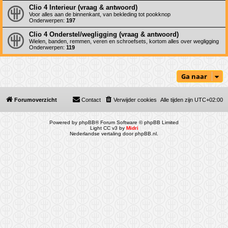
Clio 4 Interieur (vraag & antwoord)
Voor alles aan de binnenkant, van bekleding tot pookknop
Onderwerpen:
197
Clio 4 Onderstel/wegligging (vraag & antwoord)
Wielen, banden, remmen, veren en schroefsets, kortom alles over wegligging
Onderwerpen:
119
Ga naar
Forumoverzicht
Contact
Verwijder cookies
Alle tijden zijn
UTC+02:00
Powered by
phpBB
® Forum Software © phpBB Limited
Light CC v3 by
Midri
Nederlandse vertaling door
phpBB.nl
.