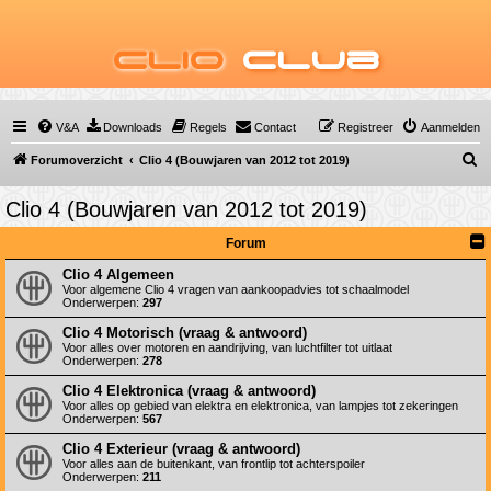
Clio
Club
V&A
Downloads
Regels
Contact
Registreer
Aanmelden
Z
Forumoverzicht
Clio 4 (Bouwjaren van 2012 tot 2019)
o
Clio 4 (Bouwjaren van 2012 tot 2019)
e
k
Forum
Clio 4 Algemeen
Voor algemene Clio 4 vragen van aankoopadvies tot schaalmodel
Onderwerpen:
297
Clio 4 Motorisch (vraag & antwoord)
Voor alles over motoren en aandrijving, van luchtfilter tot uitlaat
Onderwerpen:
278
Clio 4 Elektronica (vraag & antwoord)
Voor alles op gebied van elektra en elektronica, van lampjes tot zekeringen
Onderwerpen:
567
Clio 4 Exterieur (vraag & antwoord)
Voor alles aan de buitenkant, van frontlip tot achterspoiler
Onderwerpen:
211