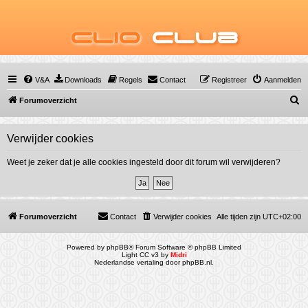
Clio
Club
V&A
Downloads
Regels
Contact
Registreer
Aanmelden
Z
Forumoverzicht
o
e
Verwijder cookies
k
Weet je zeker dat je alle cookies ingesteld door dit forum wil verwijderen?
Forumoverzicht
Contact
Verwijder cookies
Alle tijden zijn
UTC+02:00
Powered by
phpBB
® Forum Software © phpBB Limited
Light CC v3 by
Midri
Nederlandse vertaling door
phpBB.nl
.