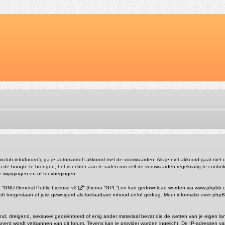
//clioclub.info/forum”), ga je automatisch akkoord met de voorwaarden. Als je niet akkoord gaat m
p de hoogte te brengen, het is echter aan te raden om zelf de voorwaarden regelmatig te controle
de wijzigingen en of toevoegingen.
 “
GNU General Public License v2
” (hierna “GPL”) en kan gedownload worden via
www.phpbb.
ordt toegestaan of juist geweigerd als toelaatbare inhoud en/of gedrag. Meer informatie over ph
gend, dreigend, seksueel georiënteerd of enig ander materiaal bevat die de wetten van je eigen l
ermanent wordt verbannen van dit forum. Tevens kan je provider worden ingelicht. De IP-adresse