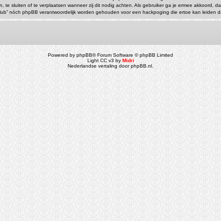
en, te sluiten of te verplaatsen wanneer zij dit nodig achten. Als gebruiker ga je ermee akkoord, 
io Club” nóch phpBB verantwoordelijk worden gehouden voor een hackpoging die ertoe kan leiden 
Powered by
phpBB
® Forum Software © phpBB Limited
Light CC v3 by
Midri
Nederlandse vertaling door
phpBB.nl
.