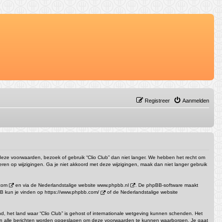
Registreer
Aanmelden
et deze voorwaarden, bezoek of gebruik “Clio Club” dan niet langer. We hebben het recht om
ren op wijzigingen. Ga je niet akkoord met deze wijzigingen, maak dan niet langer gebruik
com
en via de Nederlandstalige website
www.phpbb.nl
. De phpBB-software maakt
pBB kun je vinden op
https://www.phpbb.com/
of de Nederlandstalige website
and, het land waar “Clio Club” is gehost of internationale wetgeving kunnen schenden. Het
n van alle berichten worden opgeslagen om deze voorwaarden te kunnen waarborgen. Je gaat