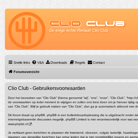
Clio
Club
De enige echte Renault Clio Club
Snelle links
V&A
Downloads
Regels
Contact
Forumoverzicht
Clio Club - Gebruikersvoorwaarden
Door het bezoeken van “Clio Club” (hierna genoemd “wij”, “ons”, “onze”, “Clio Club”, “http:
de voorwaarden op ieder moment te wijzigen en zullen ons best doen om je hiervan tijdig o
van “Clio Club”. Blijf je gebruik maken van “Clio Club”, dan ga je automatisch akkoord met 
Dit forum draait op phpBB. phpBB is een bulletinboardoplossing die is uitgebracht onder de
internetgebaseerde discussies mogelijk. phpBB Limited is niet verantwoordelijk voor wat w
www.phpbb.nl
.
Je verklaart geen berichten te plaatsen die kwetsend, obsceen, vulgair, lasterlijk, haatdra
plaatsen van dergelijke berichten kan ertoe leiden dat je met onmiddellijke ingang en p