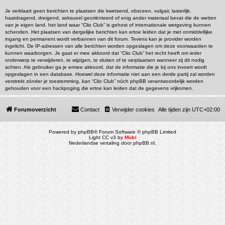
Je verklaart geen berichten te plaatsen die kwetsend, obsceen, vulgair, lasterlijk,
haatdragend, dreigend, seksueel georiënteerd of enig ander materiaal bevat die de wetten
van je eigen land, het land waar “Clio Club” is gehost of internationale wetgeving kunnen
schenden. Het plaatsen van dergelijke berichten kan ertoe leiden dat je met onmiddellijke
ingang en permanent wordt verbannen van dit forum. Tevens kan je provider worden
ingelicht. De IP-adressen van alle berichten worden opgeslagen om deze voorwaarden te
kunnen waarborgen. Je gaat er mee akkoord dat “Clio Club” het recht heeft om ieder
onderwerp te verwijderen, te wijzigen, te sluiten of te verplaatsen wanneer zij dit nodig
achten. Als gebruiker ga je ermee akkoord, dat de informatie die je bij ons invoert wordt
opgeslagen in een database. Hoewel deze informatie niet aan een derde partij zal worden
verstrekt zónder je toestemming, kan “Clio Club” nóch phpBB verantwoordelijk worden
gehouden voor een hackpoging die ertoe kan leiden dat de gegevens vrijkomen.
Forumoverzicht
Contact
Verwijder cookies
Alle tijden zijn
UTC+02:00
Powered by
phpBB
® Forum Software © phpBB Limited
Light CC v3 by
Midri
Nederlandse vertaling door
phpBB.nl
.