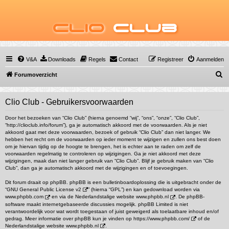
Clio
Club
V&A
Downloads
Regels
Contact
Registreer
Aanmelden
Z
Forumoverzicht
o
e
Clio Club - Gebruikersvoorwaarden
k
Door het bezoeken van “Clio Club” (hierna genoemd “wij”, “ons”, “onze”, “Clio Club”,
“http://clioclub.info/forum”), ga je automatisch akkoord met de voorwaarden. Als je niet
akkoord gaat met deze voorwaarden, bezoek of gebruik “Clio Club” dan niet langer. We
hebben het recht om de voorwaarden op ieder moment te wijzigen en zullen ons best doen
om je hiervan tijdig op de hoogte te brengen, het is echter aan te raden om zelf de
voorwaarden regelmatig te controleren op wijzigingen. Ga je niet akkoord met deze
wijzigingen, maak dan niet langer gebruik van “Clio Club”. Blijf je gebruik maken van “Clio
Club”, dan ga je automatisch akkoord met de wijzigingen en of toevoegingen.
Dit forum draait op phpBB. phpBB is een bulletinboardoplossing die is uitgebracht onder de
“
GNU General Public License v2
” (hierna “GPL”) en kan gedownload worden via
www.phpbb.com
en via de Nederlandstalige website
www.phpbb.nl
. De phpBB-
software maakt internetgebaseerde discussies mogelijk. phpBB Limited is niet
verantwoordelijk voor wat wordt toegestaan of juist geweigerd als toelaatbare inhoud en/of
gedrag. Meer informatie over phpBB kun je vinden op
https://www.phpbb.com/
of de
Nederlandstalige website
www.phpbb.nl
.