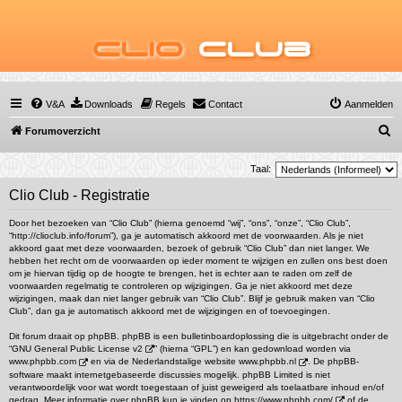
Clio
Club
V&A
Downloads
Regels
Contact
Aanmelden
Z
Forumoverzicht
o
Taal:
e
Clio Club - Registratie
k
Door het bezoeken van “Clio Club” (hierna genoemd “wij”, “ons”, “onze”, “Clio Club”,
“http://clioclub.info/forum”), ga je automatisch akkoord met de voorwaarden. Als je niet
akkoord gaat met deze voorwaarden, bezoek of gebruik “Clio Club” dan niet langer. We
hebben het recht om de voorwaarden op ieder moment te wijzigen en zullen ons best doen
om je hiervan tijdig op de hoogte te brengen, het is echter aan te raden om zelf de
voorwaarden regelmatig te controleren op wijzigingen. Ga je niet akkoord met deze
wijzigingen, maak dan niet langer gebruik van “Clio Club”. Blijf je gebruik maken van “Clio
Club”, dan ga je automatisch akkoord met de wijzigingen en of toevoegingen.
Dit forum draait op phpBB. phpBB is een bulletinboardoplossing die is uitgebracht onder de
“
GNU General Public License v2
” (hierna “GPL”) en kan gedownload worden via
www.phpbb.com
en via de Nederlandstalige website
www.phpbb.nl
. De phpBB-
software maakt internetgebaseerde discussies mogelijk. phpBB Limited is niet
verantwoordelijk voor wat wordt toegestaan of juist geweigerd als toelaatbare inhoud en/of
gedrag. Meer informatie over phpBB kun je vinden op
https://www.phpbb.com/
of de