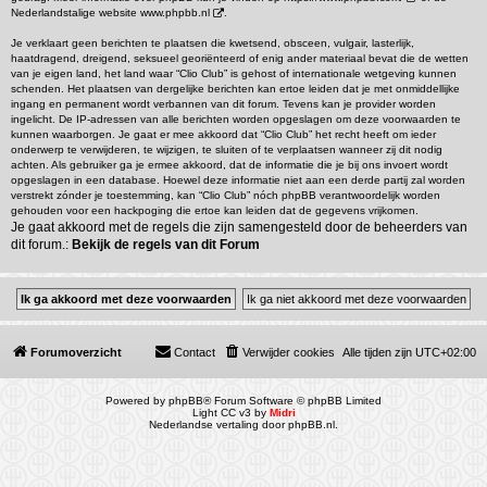
Nederlandstalige website
www.phpbb.nl
.
Je verklaart geen berichten te plaatsen die kwetsend, obsceen, vulgair, lasterlijk,
haatdragend, dreigend, seksueel georiënteerd of enig ander materiaal bevat die de wetten
van je eigen land, het land waar “Clio Club” is gehost of internationale wetgeving kunnen
schenden. Het plaatsen van dergelijke berichten kan ertoe leiden dat je met onmiddellijke
ingang en permanent wordt verbannen van dit forum. Tevens kan je provider worden
ingelicht. De IP-adressen van alle berichten worden opgeslagen om deze voorwaarden te
kunnen waarborgen. Je gaat er mee akkoord dat “Clio Club” het recht heeft om ieder
onderwerp te verwijderen, te wijzigen, te sluiten of te verplaatsen wanneer zij dit nodig
achten. Als gebruiker ga je ermee akkoord, dat de informatie die je bij ons invoert wordt
opgeslagen in een database. Hoewel deze informatie niet aan een derde partij zal worden
verstrekt zónder je toestemming, kan “Clio Club” nóch phpBB verantwoordelijk worden
gehouden voor een hackpoging die ertoe kan leiden dat de gegevens vrijkomen.
Je gaat akkoord met de regels die zijn samengesteld door de beheerders van
dit forum.:
Bekijk de regels van dit Forum
Forumoverzicht
Contact
Verwijder cookies
Alle tijden zijn
UTC+02:00
Powered by
phpBB
® Forum Software © phpBB Limited
Light CC v3 by
Midri
Nederlandse vertaling door
phpBB.nl
.