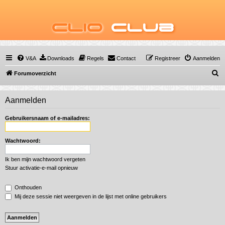
Clio
Club
V&A
Downloads
Regels
Contact
Registreer
Aanmelden
Z
Forumoverzicht
o
e
Aanmelden
k
Gebruikersnaam of e-mailadres:
Wachtwoord:
Ik ben mijn wachtwoord vergeten
Stuur activatie-e-mail opnieuw
Onthouden
Mij deze sessie niet weergeven in de lijst met online gebruikers