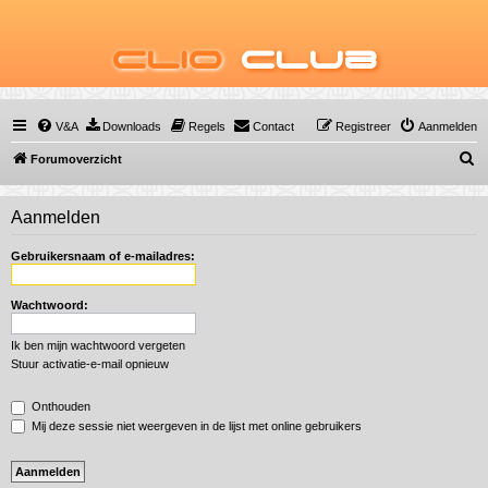
Clio
Club
V&A
Downloads
Regels
Contact
Registreer
Aanmelden
Z
Forumoverzicht
o
e
Aanmelden
k
Gebruikersnaam of e-mailadres:
Wachtwoord:
Ik ben mijn wachtwoord vergeten
Stuur activatie-e-mail opnieuw
Onthouden
Mij deze sessie niet weergeven in de lijst met online gebruikers