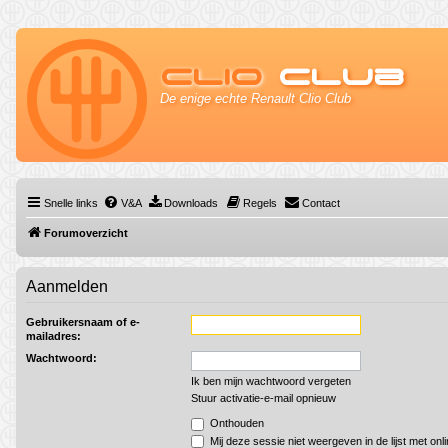
Clio
Club
De enige echte Renault Clio Club
Snelle links
V&A
Downloads
Regels
Contact
Forumoverzicht
Aanmelden
Gebruikersnaam of e-
mailadres:
Wachtwoord:
Ik ben mijn wachtwoord vergeten
Stuur activatie-e-mail opnieuw
Onthouden
Mij deze sessie niet weergeven in de lijst met onl