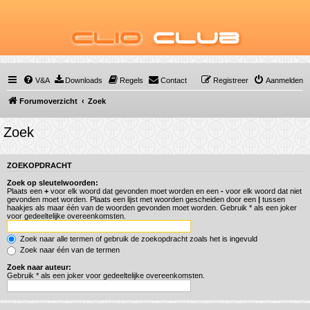
Clio
Club
V&A
Downloads
Regels
Contact
Registreer
Aanmelden
Forumoverzicht
Zoek
Zoek
ZOEKOPDRACHT
Zoek op sleutelwoorden:
Plaats een
+
voor elk woord dat gevonden moet worden en een
-
voor elk woord dat niet
gevonden moet worden. Plaats een lijst met woorden gescheiden door een
|
tussen
haakjes als maar één van de woorden gevonden moet worden. Gebruik * als een joker
voor gedeeltelijke overeenkomsten.
Zoek naar alle termen of gebruik de zoekopdracht zoals het is ingevuld
Zoek naar één van de termen
Zoek naar auteur:
Gebruik * als een joker voor gedeeltelijke overeenkomsten.