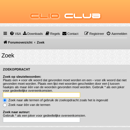
Clio
Club
V&A
Downloads
Regels
Contact
Registreer
Aanmelden
Forumoverzicht
Zoek
Zoek
ZOEKOPDRACHT
Zoek op sleutelwoorden:
Plaats een
+
voor elk woord dat gevonden moet worden en een
-
voor elk woord dat niet
gevonden moet worden. Plaats een lijst met woorden gescheiden door een
|
tussen
haakjes als maar één van de woorden gevonden moet worden. Gebruik * als een joker
voor gedeeltelijke overeenkomsten.
Zoek naar alle termen of gebruik de zoekopdracht zoals het is ingevuld
Zoek naar één van de termen
Zoek naar auteur:
Gebruik * als een joker voor gedeeltelijke overeenkomsten.