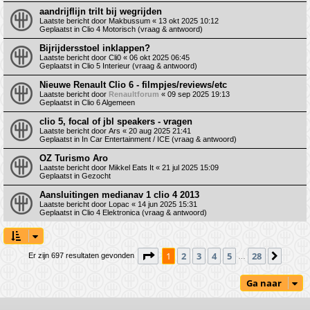
aandrijflijn trilt bij wegrijden
Laatste bericht door
Makbussum
«
13 okt 2025 10:12
Geplaatst in
Clio 4 Motorisch (vraag & antwoord)
Bijrijdersstoel inklappen?
Laatste bericht door
Cli0
«
06 okt 2025 06:45
Geplaatst in
Clio 5 Interieur (vraag & antwoord)
Nieuwe Renault Clio 6 - filmpjes/reviews/etc
Laatste bericht door
Renaultforum
«
09 sep 2025 19:13
Geplaatst in
Clio 6 Algemeen
clio 5, focal of jbl speakers - vragen
Laatste bericht door
Ars
«
20 aug 2025 21:41
Geplaatst in
In Car Entertainment / ICE (vraag & antwoord)
OZ Turismo Aro
Laatste bericht door
Mikkel Eats It
«
21 jul 2025 15:09
Geplaatst in
Gezocht
Aansluitingen medianav 1 clio 4 2013
Laatste bericht door
Lopac
«
14 jun 2025 15:31
Geplaatst in
Clio 4 Elektronica (vraag & antwoord)
Pagina
1
van
28
1
2
3
4
5
28
Volge
Er zijn 697 resultaten gevonden
…
Ga naar