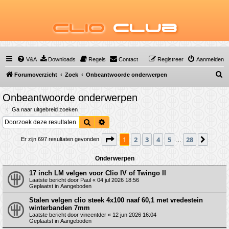
Clio
Club
V&A
Downloads
Regels
Contact
Registreer
Aanmelden
Z
Forumoverzicht
Zoek
Onbeantwoorde onderwerpen
o
Onbeantwoorde onderwerpen
e
Ga naar uitgebreid zoeken
k
Zoek
Uitgebreid zoeken
Pagina
1
van
28
1
2
3
4
5
28
Volge
Er zijn 697 resultaten gevonden
…
Onderwerpen
17 inch LM velgen voor Clio IV of Twingo II
Laatste bericht door
Paul
«
04 jul 2026 18:56
Geplaatst in
Aangeboden
Stalen velgen clio steek 4x100 naaf 60,1 met vredestein
winterbanden 7mm
Laatste bericht door
vincentder
«
12 jun 2026 16:04
Geplaatst in
Aangeboden