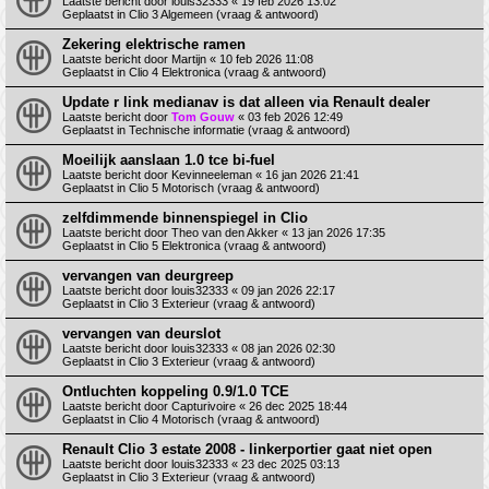
Laatste bericht door
louis32333
«
19 feb 2026 13:02
Geplaatst in
Clio 3 Algemeen (vraag & antwoord)
Zekering elektrische ramen
Laatste bericht door
Martijn
«
10 feb 2026 11:08
Geplaatst in
Clio 4 Elektronica (vraag & antwoord)
Update r link medianav is dat alleen via Renault dealer
Laatste bericht door
Tom Gouw
«
03 feb 2026 12:49
Geplaatst in
Technische informatie (vraag & antwoord)
Moeilijk aanslaan 1.0 tce bi-fuel
Laatste bericht door
Kevinneeleman
«
16 jan 2026 21:41
Geplaatst in
Clio 5 Motorisch (vraag & antwoord)
zelfdimmende binnenspiegel in Clio
Laatste bericht door
Theo van den Akker
«
13 jan 2026 17:35
Geplaatst in
Clio 5 Elektronica (vraag & antwoord)
vervangen van deurgreep
Laatste bericht door
louis32333
«
09 jan 2026 22:17
Geplaatst in
Clio 3 Exterieur (vraag & antwoord)
vervangen van deurslot
Laatste bericht door
louis32333
«
08 jan 2026 02:30
Geplaatst in
Clio 3 Exterieur (vraag & antwoord)
Ontluchten koppeling 0.9/1.0 TCE
Laatste bericht door
Capturivoire
«
26 dec 2025 18:44
Geplaatst in
Clio 4 Motorisch (vraag & antwoord)
Renault Clio 3 estate 2008 - linkerportier gaat niet open
Laatste bericht door
louis32333
«
23 dec 2025 03:13
Geplaatst in
Clio 3 Exterieur (vraag & antwoord)