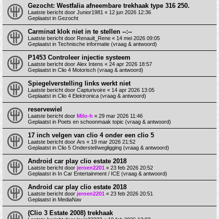
Gezocht: Westfalia afneembare trekhaak type 316 250.
Laatste bericht door
Junior1981
«
12 jun 2026 12:36
Geplaatst in
Gezocht
Carminat klok niet in te stellen --:--
Laatste bericht door
Renault_Rene
«
14 mei 2026 09:05
Geplaatst in
Technische informatie (vraag & antwoord)
P1453 Controleer injectie systeem
Laatste bericht door
Alex Intens
«
24 apr 2026 18:57
Geplaatst in
Clio 4 Motorisch (vraag & antwoord)
Spiegelverstelling links werkt niet
Laatste bericht door
Capturivoire
«
14 apr 2026 13:05
Geplaatst in
Clio 4 Elektronica (vraag & antwoord)
reservewiel
Laatste bericht door
Milo-h
«
29 mar 2026 11:46
Geplaatst in
Poets en schoonmaak topic (vraag & antwoord)
17 inch velgen van clio 4 onder een clio 5
Laatste bericht door
Ars
«
19 mar 2026 21:52
Geplaatst in
Clio 5 Onderstel/wegligging (vraag & antwoord)
Android car play clio estate 2018
Laatste bericht door
jeroen2201
«
23 feb 2026 20:52
Geplaatst in
In Car Entertainment / ICE (vraag & antwoord)
Android car play clio estate 2018
Laatste bericht door
jeroen2201
«
23 feb 2026 20:51
Geplaatst in
MediaNav
(Clio 3 Estate 2008) trekhaak