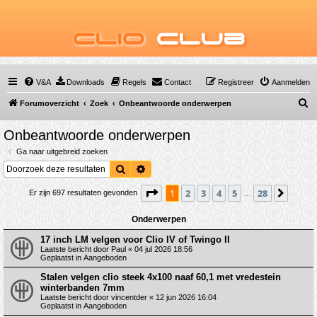
Clio
Club
V&A
Downloads
Regels
Contact
Registreer
Aanmelden
Z
Forumoverzicht
Zoek
Onbeantwoorde onderwerpen
o
Onbeantwoorde onderwerpen
e
Ga naar uitgebreid zoeken
k
Zoek
Uitgebreid zoeken
Pagina
1
van
28
1
2
3
4
5
28
Volge
Er zijn 697 resultaten gevonden
…
Onderwerpen
17 inch LM velgen voor Clio IV of Twingo II
Laatste bericht door
Paul
«
04 jul 2026 18:56
Geplaatst in
Aangeboden
Stalen velgen clio steek 4x100 naaf 60,1 met vredestein
winterbanden 7mm
Laatste bericht door
vincentder
«
12 jun 2026 16:04
Geplaatst in
Aangeboden