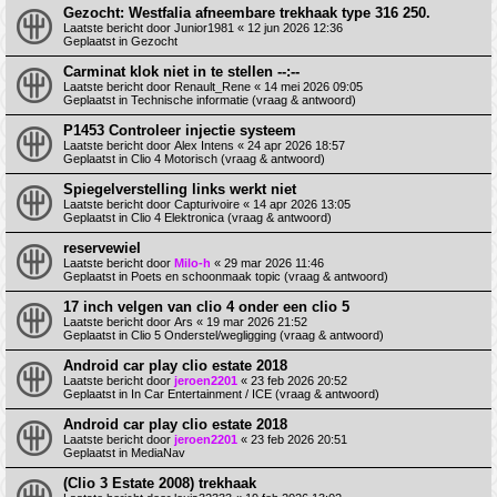
Gezocht: Westfalia afneembare trekhaak type 316 250.
Laatste bericht door
Junior1981
«
12 jun 2026 12:36
Geplaatst in
Gezocht
Carminat klok niet in te stellen --:--
Laatste bericht door
Renault_Rene
«
14 mei 2026 09:05
Geplaatst in
Technische informatie (vraag & antwoord)
P1453 Controleer injectie systeem
Laatste bericht door
Alex Intens
«
24 apr 2026 18:57
Geplaatst in
Clio 4 Motorisch (vraag & antwoord)
Spiegelverstelling links werkt niet
Laatste bericht door
Capturivoire
«
14 apr 2026 13:05
Geplaatst in
Clio 4 Elektronica (vraag & antwoord)
reservewiel
Laatste bericht door
Milo-h
«
29 mar 2026 11:46
Geplaatst in
Poets en schoonmaak topic (vraag & antwoord)
17 inch velgen van clio 4 onder een clio 5
Laatste bericht door
Ars
«
19 mar 2026 21:52
Geplaatst in
Clio 5 Onderstel/wegligging (vraag & antwoord)
Android car play clio estate 2018
Laatste bericht door
jeroen2201
«
23 feb 2026 20:52
Geplaatst in
In Car Entertainment / ICE (vraag & antwoord)
Android car play clio estate 2018
Laatste bericht door
jeroen2201
«
23 feb 2026 20:51
Geplaatst in
MediaNav
(Clio 3 Estate 2008) trekhaak