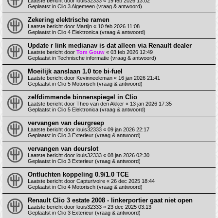
Laatste bericht door
louis32333
«
19 feb 2026 13:02
Geplaatst in
Clio 3 Algemeen (vraag & antwoord)
Zekering elektrische ramen
Laatste bericht door
Martijn
«
10 feb 2026 11:08
Geplaatst in
Clio 4 Elektronica (vraag & antwoord)
Update r link medianav is dat alleen via Renault dealer
Laatste bericht door
Tom Gouw
«
03 feb 2026 12:49
Geplaatst in
Technische informatie (vraag & antwoord)
Moeilijk aanslaan 1.0 tce bi-fuel
Laatste bericht door
Kevinneeleman
«
16 jan 2026 21:41
Geplaatst in
Clio 5 Motorisch (vraag & antwoord)
zelfdimmende binnenspiegel in Clio
Laatste bericht door
Theo van den Akker
«
13 jan 2026 17:35
Geplaatst in
Clio 5 Elektronica (vraag & antwoord)
vervangen van deurgreep
Laatste bericht door
louis32333
«
09 jan 2026 22:17
Geplaatst in
Clio 3 Exterieur (vraag & antwoord)
vervangen van deurslot
Laatste bericht door
louis32333
«
08 jan 2026 02:30
Geplaatst in
Clio 3 Exterieur (vraag & antwoord)
Ontluchten koppeling 0.9/1.0 TCE
Laatste bericht door
Capturivoire
«
26 dec 2025 18:44
Geplaatst in
Clio 4 Motorisch (vraag & antwoord)
Renault Clio 3 estate 2008 - linkerportier gaat niet open
Laatste bericht door
louis32333
«
23 dec 2025 03:13
Geplaatst in
Clio 3 Exterieur (vraag & antwoord)