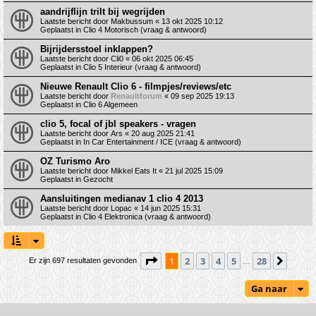
aandrijflijn trilt bij wegrijden
Laatste bericht door
Makbussum
«
13 okt 2025 10:12
Geplaatst in
Clio 4 Motorisch (vraag & antwoord)
Bijrijdersstoel inklappen?
Laatste bericht door
Cli0
«
06 okt 2025 06:45
Geplaatst in
Clio 5 Interieur (vraag & antwoord)
Nieuwe Renault Clio 6 - filmpjes/reviews/etc
Laatste bericht door
Renaultforum
«
09 sep 2025 19:13
Geplaatst in
Clio 6 Algemeen
clio 5, focal of jbl speakers - vragen
Laatste bericht door
Ars
«
20 aug 2025 21:41
Geplaatst in
In Car Entertainment / ICE (vraag & antwoord)
OZ Turismo Aro
Laatste bericht door
Mikkel Eats It
«
21 jul 2025 15:09
Geplaatst in
Gezocht
Aansluitingen medianav 1 clio 4 2013
Laatste bericht door
Lopac
«
14 jun 2025 15:31
Geplaatst in
Clio 4 Elektronica (vraag & antwoord)
Pagina
1
van
28
1
2
3
4
5
28
Volge
Er zijn 697 resultaten gevonden
…
Ga naar