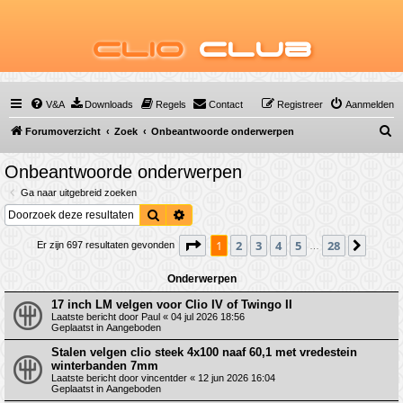
Clio
Club
V&A
Downloads
Regels
Contact
Registreer
Aanmelden
Z
Forumoverzicht
Zoek
Onbeantwoorde onderwerpen
o
Onbeantwoorde onderwerpen
e
Ga naar uitgebreid zoeken
k
Zoek
Uitgebreid zoeken
Pagina
1
van
28
1
2
3
4
5
28
Volge
Er zijn 697 resultaten gevonden
…
Onderwerpen
17 inch LM velgen voor Clio IV of Twingo II
Laatste bericht door
Paul
«
04 jul 2026 18:56
Geplaatst in
Aangeboden
Stalen velgen clio steek 4x100 naaf 60,1 met vredestein
winterbanden 7mm
Laatste bericht door
vincentder
«
12 jun 2026 16:04
Geplaatst in
Aangeboden