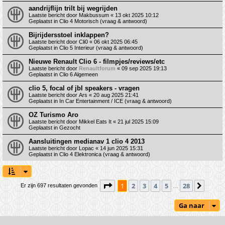
aandrijflijn trilt bij wegrijden
Laatste bericht door
Makbussum
«
13 okt 2025 10:12
Geplaatst in
Clio 4 Motorisch (vraag & antwoord)
Bijrijdersstoel inklappen?
Laatste bericht door
Cli0
«
06 okt 2025 06:45
Geplaatst in
Clio 5 Interieur (vraag & antwoord)
Nieuwe Renault Clio 6 - filmpjes/reviews/etc
Laatste bericht door
Renaultforum
«
09 sep 2025 19:13
Geplaatst in
Clio 6 Algemeen
clio 5, focal of jbl speakers - vragen
Laatste bericht door
Ars
«
20 aug 2025 21:41
Geplaatst in
In Car Entertainment / ICE (vraag & antwoord)
OZ Turismo Aro
Laatste bericht door
Mikkel Eats It
«
21 jul 2025 15:09
Geplaatst in
Gezocht
Aansluitingen medianav 1 clio 4 2013
Laatste bericht door
Lopac
«
14 jun 2025 15:31
Geplaatst in
Clio 4 Elektronica (vraag & antwoord)
Pagina
1
van
28
1
2
3
4
5
28
Volge
Er zijn 697 resultaten gevonden
…
Ga naar