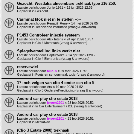
Gezocht: Westfalia afneembare trekhaak type 316 250.
Laatste bericht door
Junior1981
«
12 jun 2026 12:36
Geplaatst in
Gezocht
Carminat klok niet in te stellen --:--
Laatste bericht door
Renault_Rene
«
14 mei 2026 09:05
Geplaatst in
Technische informatie (vraag & antwoord)
P1453 Controleer injectie systeem
Laatste bericht door
Alex Intens
«
24 apr 2026 18:57
Geplaatst in
Clio 4 Motorisch (vraag & antwoord)
Spiegelverstelling links werkt niet
Laatste bericht door
Capturivoire
«
14 apr 2026 13:05
Geplaatst in
Clio 4 Elektronica (vraag & antwoord)
reservewiel
Laatste bericht door
Milo-h
«
29 mar 2026 11:46
Geplaatst in
Poets en schoonmaak topic (vraag & antwoord)
17 inch velgen van clio 4 onder een clio 5
Laatste bericht door
Ars
«
19 mar 2026 21:52
Geplaatst in
Clio 5 Onderstel/wegligging (vraag & antwoord)
Android car play clio estate 2018
Laatste bericht door
jeroen2201
«
23 feb 2026 20:52
Geplaatst in
In Car Entertainment / ICE (vraag & antwoord)
Android car play clio estate 2018
Laatste bericht door
jeroen2201
«
23 feb 2026 20:51
Geplaatst in
MediaNav
(Clio 3 Estate 2008) trekhaak