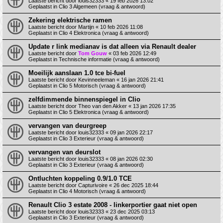
Laatste bericht door
louis32333
«
19 feb 2026 13:02
Geplaatst in
Clio 3 Algemeen (vraag & antwoord)
Zekering elektrische ramen
Laatste bericht door
Martijn
«
10 feb 2026 11:08
Geplaatst in
Clio 4 Elektronica (vraag & antwoord)
Update r link medianav is dat alleen via Renault dealer
Laatste bericht door
Tom Gouw
«
03 feb 2026 12:49
Geplaatst in
Technische informatie (vraag & antwoord)
Moeilijk aanslaan 1.0 tce bi-fuel
Laatste bericht door
Kevinneeleman
«
16 jan 2026 21:41
Geplaatst in
Clio 5 Motorisch (vraag & antwoord)
zelfdimmende binnenspiegel in Clio
Laatste bericht door
Theo van den Akker
«
13 jan 2026 17:35
Geplaatst in
Clio 5 Elektronica (vraag & antwoord)
vervangen van deurgreep
Laatste bericht door
louis32333
«
09 jan 2026 22:17
Geplaatst in
Clio 3 Exterieur (vraag & antwoord)
vervangen van deurslot
Laatste bericht door
louis32333
«
08 jan 2026 02:30
Geplaatst in
Clio 3 Exterieur (vraag & antwoord)
Ontluchten koppeling 0.9/1.0 TCE
Laatste bericht door
Capturivoire
«
26 dec 2025 18:44
Geplaatst in
Clio 4 Motorisch (vraag & antwoord)
Renault Clio 3 estate 2008 - linkerportier gaat niet open
Laatste bericht door
louis32333
«
23 dec 2025 03:13
Geplaatst in
Clio 3 Exterieur (vraag & antwoord)