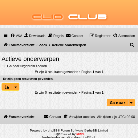
Clio
Club
V&A
Downloads
Regels
Contact
Registreer
Aanmelden
Z
Forumoverzicht
Zoek
Actieve onderwerpen
o
Actieve onderwerpen
e
Ga naar uitgebreid zoeken
k
Er zijn 0 resultaten gevonden • Pagina
1
van
1
Er zijn geen resultaten gevonden.
Er zijn 0 resultaten gevonden • Pagina
1
van
1
Ga naar
Forumoverzicht
Contact
Verwijder cookies
Alle tijden zijn
UTC+02:00
Powered by
phpBB
® Forum Software © phpBB Limited
Light CC v3 by
Midri
Nederlandse vertaling door
phpBB.nl
.