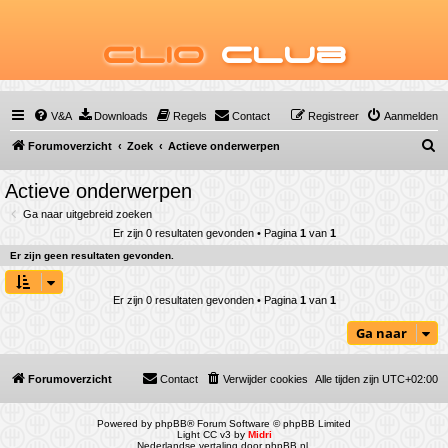
Clio
Club
V&A
Downloads
Regels
Contact
Registreer
Aanmelden
Z
Forumoverzicht
Zoek
Actieve onderwerpen
o
Actieve onderwerpen
e
Ga naar uitgebreid zoeken
k
Er zijn 0 resultaten gevonden • Pagina
1
van
1
Er zijn geen resultaten gevonden.
Er zijn 0 resultaten gevonden • Pagina
1
van
1
Ga naar
Forumoverzicht
Contact
Verwijder cookies
Alle tijden zijn
UTC+02:00
Powered by
phpBB
® Forum Software © phpBB Limited
Light CC v3 by
Midri
Nederlandse vertaling door
phpBB.nl
.