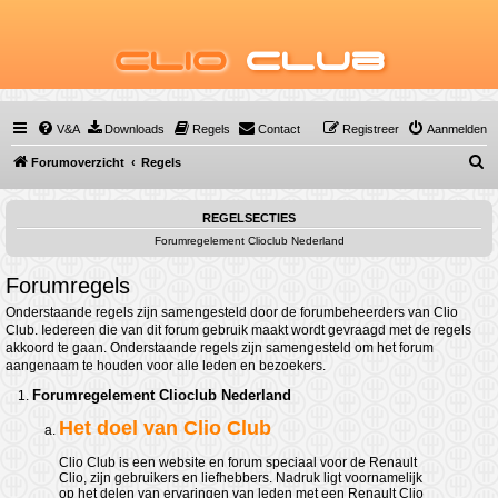
Clio
Club
V&A
Downloads
Regels
Contact
Registreer
Aanmelden
Z
Forumoverzicht
Regels
o
e
REGELSECTIES
Forumregelement Clioclub Nederland
k
Forumregels
Onderstaande regels zijn samengesteld door de forumbeheerders van Clio
Club. Iedereen die van dit forum gebruik maakt wordt gevraagd met de regels
akkoord te gaan. Onderstaande regels zijn samengesteld om het forum
aangenaam te houden voor alle leden en bezoekers.
Forumregelement Clioclub Nederland
Het doel van Clio Club
Clio Club is een website en forum speciaal voor de Renault
Clio, zijn gebruikers en liefhebbers. Nadruk ligt voornamelijk
op het delen van ervaringen van leden met een Renault Clio