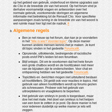
op het gebied van gebruik, onderhoud en kleine upgrades aan
de Clio in de breedste zin van het woord. Op het forum vind je
derhalve voornamelijk vragen en antwoorden over het
normale gebruik, voorkomende storingen en algemene
informatie met betrekking tot de Renault Clio. Voor specifieke
aanpassingen zoals tuning in de breedste zin van het woord is
wel ruimte maar hier ligt niet de nadruk.
#
Algemene regels
Ben je net nieuw op het forum, dan kan je je voorstellen
in het
“Wie is wie? Voorstel topic”
. Op deze manier
kunnen andere mensen kennis met je maken. Je kunt
dit topic vinden in het gedeelte
Forumcafé
.
Opruiende, uitlokkende, bedreigende of racistische
posts en/of PM’s leiden tot een forumban.
Blijf ontopic. Dit om te voorkomen dat het hele forum
een grote chatbox wordt en de hoofdzaken niet meer
van de bijzaken zijn te onderscheiden. Voor chat en
ontspanning hebben we het gedeelte
Forumcafé
.
Topictitels en -berichten mogen niet uitsluitend bestaan
uit hoofdletters. Dit geldt ook voor reacties in topics. Het
gebruik van alleen hoofdletters wordt op forums gezien
als schreeuwen. Probeer ook het gebruik van
uitroeptekens en vraagtekens te beperken.
Het gebruik van smileys in posts is toegestaan, maar
doe het met mate. Het doel van smileys is het helpen
van een toon te zetten in je post. Op deze manier is het
voor iedereen duidelijk op welke manier je iets wilt
zeggen.