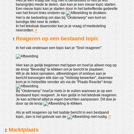
Heb je een vraag die nog niet is behandeld of heb je iets
belangrijks mede te delen, dan kan je een nieuw topic starten.
Een nieuw topic kan je starten door in het betreffende gedeelte
van het forum links onderin op
te drukken.
Het is de bedoeling om dan bij “Onderwerp” een kort en
bondige titel neer te zetten.
In het tekstvak daaronder kan je je vraag of mededeling
neerzetten.
#
Reageren op een bestaand topic
In het vak onderaan een topic kan je "Snel reageren".
Hier kan je gelijk beginnen met typen en hoef je alleen nog op
de knop "Bevestig" te klikken om je bericht te plaatsen.
Wil je de tekst opmaken, afbeeldingen of smileys aan je
bericht toevoegen klik dan op "Volledig bewerker", daarmee
kom je in hetzelfde venster als via de "Plaats Reactie"-knop:
.
Bij “Onderwerp” hoef je niets in te vullen wanneer je op een
bestaand topic reageert. Je kan gelijk in het tekstvak reageren.
Je kan achteraf altijd je eigen berichten aanpassen. Dit doe je
door op de knop
te klikken.
Als je wilt reageren op het laatste bericht in een bestaand
topic, dan is het gebruik van de
niet nodig.
#
Marktplaats