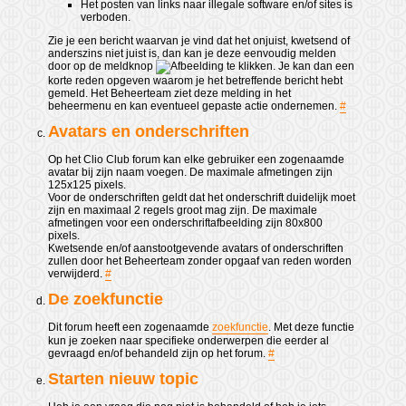
Het posten van links naar illegale software en/of sites is
verboden.
Zie je een bericht waarvan je vind dat het onjuist, kwetsend of
anderszins niet juist is, dan kan je deze eenvoudig melden
door op de meldknop
te klikken. Je kan dan een
korte reden opgeven waarom je het betreffende bericht hebt
gemeld. Het Beheerteam ziet deze melding in het
beheermenu en kan eventueel gepaste actie ondernemen.
#
Avatars en onderschriften
Op het Clio Club forum kan elke gebruiker een zogenaamde
avatar bij zijn naam voegen. De maximale afmetingen zijn
125x125 pixels.
Voor de onderschriften geldt dat het onderschrift duidelijk moet
zijn en maximaal 2 regels groot mag zijn. De maximale
afmetingen voor een onderschriftafbeelding zijn 80x800
pixels.
Kwetsende en/of aanstootgevende avatars of onderschriften
zullen door het Beheerteam zonder opgaaf van reden worden
verwijderd.
#
De zoekfunctie
Dit forum heeft een zogenaamde
zoekfunctie
. Met deze functie
kun je zoeken naar specifieke onderwerpen die eerder al
gevraagd en/of behandeld zijn op het forum.
#
Starten nieuw topic