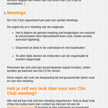
verdere opgaaf van reden van het forum van Clio Club te
verwijderen.
#
Meetings
De Clio Club organiseert per jaar een aantal meetings.
De regels bij zo’n meeting zijn de volgende:
Het is tijdens de gehele meeting niet toegestaan om overlast
te veroorzaken door bijvoorbeeld burn-outs, harde muziek,
asociaal rijgedrag.
Deponeer je afval in de vuilnisbak en niet daarbuiten.
Te allen tijde dienen de instructies van de organisatie te
worden opgevolgd.
Personen die zich niet aan bovenstaande regels houden, zullen
worden ge-banned van het CCNL-forum.
Deze regels zijn ook van toepassing bij het gezamenlijk rijden naar
en van een meeting.
Heb je zelf een leuk idee voor een Clio
Club meeting?
Wie dat wil kan ook zelf een meeting organiseren. Heb je daar hulp
of tips bij nodig neem dan contact op met een lid van de
Meeting Commissie
. Zij kunnen je dan adviseren en eventueel