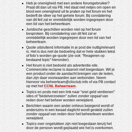
Heb je onenigheid met een andere forumgebruiker?
Praat dit dan uit via PB. Het staat niet netjes om open en
bloot een onenigheid uit te praten op het forum en het
bederft de sfeer op het gehele forum. Bij constatering
van dit feit zal er onmiddellijk worden ingegrepen door
een lid van het beheerteam.
Juridische geschillen worden niet op het forum
besproken. Bij constatering van dit feit zal er
onmiddellijk worden ingegrepen door een lid van het
beheerteam.
Quote uitsluitend informatie in je post die nuttig/relevant
is. Het is dus niet de bedoeling dat er hele stukken tekst
of foto’s worden ge-quote (zie ook: "Reageren op
bestaand topic" hieronder).
Het forum is niet bedoeld als advertentie-site.
Commerciële reclame is daarom niet toegestaan. Wil je
een product onder de aandacht brengen van de leden,
dan zijn daar voorwaarden aan verbonden. Neem
hiervoor via
beheerteam@clioclub.info
of via PB contact
op met het
CCNL Beheerteam
.
Topics en posts met een link naar "snel geld verdienen"
sites of "bedelverzoeken" zullen zonder opgaaf van
reden door het beheer worden verwijderd.
Berichten waarin een ander onheus bejegend wordt of
anderszins in een kwaad daglicht wordt gesteld zullen
zonder opgaaf van reden door het beheerteam worden
verwijderd.
Topics over ongelukken zijn niet toegestaan tenzij het
door de persoon wordt geplaatst wie het is overkomen.