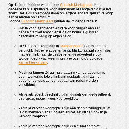
Op dit forum hebben we ook een
Clioclub Marktplaats
. In dit
gedeelte kan je spullen te koop aanbieden of aangeven dat je iets
zoekt. Het is dus niet toegestaan om ergens anders spullen te koop
aan te bieden op het forum.
Voor de
Clioclub Marktplaats
gelden de volgende regels:
Het te koop aanbieden en/of te koop vragen van een
bepaald artikel en/of dienst via dit forum is gratis en
geschiedt volledig op eigen risico.
Bied je iets te koop aan in
“Aangeboden”
, dan is een foto
verplicht. Heb je je advertentie op Marktplaats.nl staan, dan
mag een link naar de desbetreffende advertentie ook
worden geplaatst. Meer informatie over foto's uploaden,
kan je hier vinden
.
Mocht er binnen 24 uur na plaatsing van de advertentie
geen werkende foto of link zijn geplaatst, dan zal het
betreffende topic zonder opgaaf van reden worden
verwijderd.
Als je iets zoekt, beschrijf dit dan duidelijk en gedetailleerd,
gebruik zo mogelijk een voorbeeldfoto.
Zet in je verkoop/kooptopic altijd een richt- of vraagprijs. Wil
je dat mensen bieden op een artikel, zet dit dan ook in je
verkoop/kooptopic.
Zet in je verkoop/kooptopic altijd een e-mailadres of