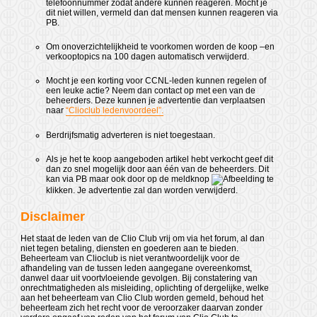
telefoonnummer zodat andere kunnen reageren. Mocht je
dit niet willen, vermeld dan dat mensen kunnen reageren via
PB.
Om onoverzichtelijkheid te voorkomen worden de koop –en
verkooptopics na 100 dagen automatisch verwijderd.
Mocht je een korting voor CCNL-leden kunnen regelen of
een leuke actie? Neem dan contact op met een van de
beheerders. Deze kunnen je advertentie dan verplaatsen
naar
“Clioclub ledenvoordeel”.
Berdrijfsmatig adverteren is niet toegestaan.
Als je het te koop aangeboden artikel hebt verkocht geef dit
dan zo snel mogelijk door aan één van de beheerders. Dit
kan via PB maar ook door op de meldknop
te
klikken. Je advertentie zal dan worden verwijderd.
Disclaimer
Het staat de leden van de Clio Club vrij om via het forum, al dan
niet tegen betaling, diensten en goederen aan te bieden.
Beheerteam van Clioclub is niet verantwoordelijk voor de
afhandeling van de tussen leden aangegane overeenkomst,
danwel daar uit voortvloeiende gevolgen. Bij constatering van
onrechtmatigheden als misleiding, oplichting of dergelijke, welke
aan het beheerteam van Clio Club worden gemeld, behoud het
beheerteam zich het recht voor de veroorzaker daarvan zonder