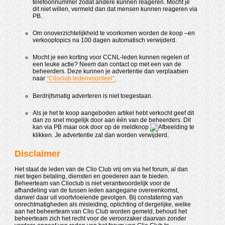
telefoonnummer zodat andere kunnen reageren. Mocht je
dit niet willen, vermeld dan dat mensen kunnen reageren via
PB.
Om onoverzichtelijkheid te voorkomen worden de koop –en
verkooptopics na 100 dagen automatisch verwijderd.
Mocht je een korting voor CCNL-leden kunnen regelen of
een leuke actie? Neem dan contact op met een van de
beheerders. Deze kunnen je advertentie dan verplaatsen
naar
“Clioclub ledenvoordeel”.
Berdrijfsmatig adverteren is niet toegestaan.
Als je het te koop aangeboden artikel hebt verkocht geef dit
dan zo snel mogelijk door aan één van de beheerders. Dit
kan via PB maar ook door op de meldknop
te
klikken. Je advertentie zal dan worden verwijderd.
Disclaimer
Het staat de leden van de Clio Club vrij om via het forum, al dan
niet tegen betaling, diensten en goederen aan te bieden.
Beheerteam van Clioclub is niet verantwoordelijk voor de
afhandeling van de tussen leden aangegane overeenkomst,
danwel daar uit voortvloeiende gevolgen. Bij constatering van
onrechtmatigheden als misleiding, oplichting of dergelijke, welke
aan het beheerteam van Clio Club worden gemeld, behoud het
beheerteam zich het recht voor de veroorzaker daarvan zonder