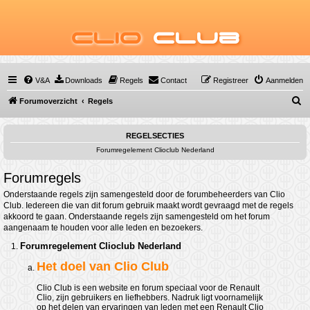
Clio
Club
V&A
Downloads
Regels
Contact
Registreer
Aanmelden
Z
Forumoverzicht
Regels
o
e
REGELSECTIES
Forumregelement Clioclub Nederland
k
Forumregels
Onderstaande regels zijn samengesteld door de forumbeheerders van Clio
Club. Iedereen die van dit forum gebruik maakt wordt gevraagd met de regels
akkoord te gaan. Onderstaande regels zijn samengesteld om het forum
aangenaam te houden voor alle leden en bezoekers.
Forumregelement Clioclub Nederland
Het doel van Clio Club
Clio Club is een website en forum speciaal voor de Renault
Clio, zijn gebruikers en liefhebbers. Nadruk ligt voornamelijk
op het delen van ervaringen van leden met een Renault Clio