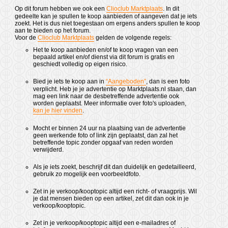
Op dit forum hebben we ook een
Clioclub Marktplaats
. In dit
gedeelte kan je spullen te koop aanbieden of aangeven dat je iets
zoekt. Het is dus niet toegestaan om ergens anders spullen te koop
aan te bieden op het forum.
Voor de
Clioclub Marktplaats
gelden de volgende regels:
Het te koop aanbieden en/of te koop vragen van een
bepaald artikel en/of dienst via dit forum is gratis en
geschiedt volledig op eigen risico.
Bied je iets te koop aan in
“Aangeboden”
, dan is een foto
verplicht. Heb je je advertentie op Marktplaats.nl staan, dan
mag een link naar de desbetreffende advertentie ook
worden geplaatst. Meer informatie over foto's uploaden,
kan je hier vinden
.
Mocht er binnen 24 uur na plaatsing van de advertentie
geen werkende foto of link zijn geplaatst, dan zal het
betreffende topic zonder opgaaf van reden worden
verwijderd.
Als je iets zoekt, beschrijf dit dan duidelijk en gedetailleerd,
gebruik zo mogelijk een voorbeeldfoto.
Zet in je verkoop/kooptopic altijd een richt- of vraagprijs. Wil
je dat mensen bieden op een artikel, zet dit dan ook in je
verkoop/kooptopic.
Zet in je verkoop/kooptopic altijd een e-mailadres of