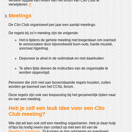
verdere opgaaf van reden van het forum van Clio Club te
verwijderen.
#
Meetings
De Clio Club organiseert per jaar een aantal meetings.
De regels bij zo’n meeting zijn de volgende:
Het is tijdens de gehele meeting niet toegestaan om overlast
te veroorzaken door bijvoorbeeld burn-outs, harde muziek,
asociaal rijgedrag.
Deponeer je afval in de vuilnisbak en niet daarbuiten.
Te allen tijde dienen de instructies van de organisatie te
worden opgevolgd.
Personen die zich niet aan bovenstaande regels houden, zullen
worden ge-banned van het CCNL-forum.
Deze regels zijn ook van toepassing bij het gezamenlijk rijden naar
en van een meeting.
Heb je zelf een leuk idee voor een Clio
Club meeting?
Wie dat wil kan ook zelf een meeting organiseren. Heb je daar hulp
of tips bij nodig neem dan contact op met een lid van de
Meeting Commissie
. Zij kunnen je dan adviseren en eventueel