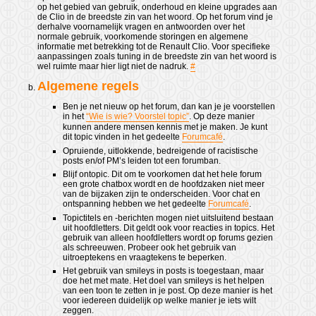
op het gebied van gebruik, onderhoud en kleine upgrades aan
de Clio in de breedste zin van het woord. Op het forum vind je
derhalve voornamelijk vragen en antwoorden over het
normale gebruik, voorkomende storingen en algemene
informatie met betrekking tot de Renault Clio. Voor specifieke
aanpassingen zoals tuning in de breedste zin van het woord is
wel ruimte maar hier ligt niet de nadruk.
#
Algemene regels
Ben je net nieuw op het forum, dan kan je je voorstellen
in het
“Wie is wie? Voorstel topic”
. Op deze manier
kunnen andere mensen kennis met je maken. Je kunt
dit topic vinden in het gedeelte
Forumcafé
.
Opruiende, uitlokkende, bedreigende of racistische
posts en/of PM’s leiden tot een forumban.
Blijf ontopic. Dit om te voorkomen dat het hele forum
een grote chatbox wordt en de hoofdzaken niet meer
van de bijzaken zijn te onderscheiden. Voor chat en
ontspanning hebben we het gedeelte
Forumcafé
.
Topictitels en -berichten mogen niet uitsluitend bestaan
uit hoofdletters. Dit geldt ook voor reacties in topics. Het
gebruik van alleen hoofdletters wordt op forums gezien
als schreeuwen. Probeer ook het gebruik van
uitroeptekens en vraagtekens te beperken.
Het gebruik van smileys in posts is toegestaan, maar
doe het met mate. Het doel van smileys is het helpen
van een toon te zetten in je post. Op deze manier is het
voor iedereen duidelijk op welke manier je iets wilt
zeggen.