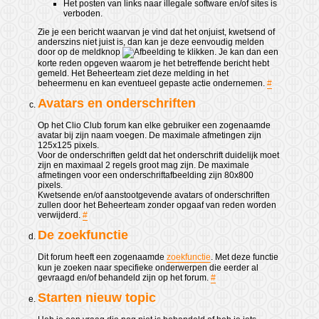
Het posten van links naar illegale software en/of sites is
verboden.
Zie je een bericht waarvan je vind dat het onjuist, kwetsend of
anderszins niet juist is, dan kan je deze eenvoudig melden
door op de meldknop
te klikken. Je kan dan een
korte reden opgeven waarom je het betreffende bericht hebt
gemeld. Het Beheerteam ziet deze melding in het
beheermenu en kan eventueel gepaste actie ondernemen.
#
Avatars en onderschriften
Op het Clio Club forum kan elke gebruiker een zogenaamde
avatar bij zijn naam voegen. De maximale afmetingen zijn
125x125 pixels.
Voor de onderschriften geldt dat het onderschrift duidelijk moet
zijn en maximaal 2 regels groot mag zijn. De maximale
afmetingen voor een onderschriftafbeelding zijn 80x800
pixels.
Kwetsende en/of aanstootgevende avatars of onderschriften
zullen door het Beheerteam zonder opgaaf van reden worden
verwijderd.
#
De zoekfunctie
Dit forum heeft een zogenaamde
zoekfunctie
. Met deze functie
kun je zoeken naar specifieke onderwerpen die eerder al
gevraagd en/of behandeld zijn op het forum.
#
Starten nieuw topic