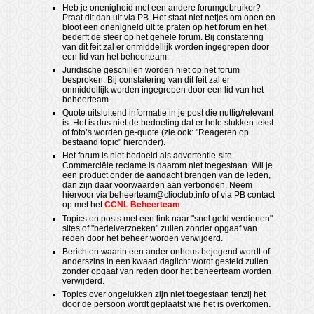
Heb je onenigheid met een andere forumgebruiker?
Praat dit dan uit via PB. Het staat niet netjes om open en
bloot een onenigheid uit te praten op het forum en het
bederft de sfeer op het gehele forum. Bij constatering
van dit feit zal er onmiddellijk worden ingegrepen door
een lid van het beheerteam.
Juridische geschillen worden niet op het forum
besproken. Bij constatering van dit feit zal er
onmiddellijk worden ingegrepen door een lid van het
beheerteam.
Quote uitsluitend informatie in je post die nuttig/relevant
is. Het is dus niet de bedoeling dat er hele stukken tekst
of foto’s worden ge-quote (zie ook: "Reageren op
bestaand topic" hieronder).
Het forum is niet bedoeld als advertentie-site.
Commerciële reclame is daarom niet toegestaan. Wil je
een product onder de aandacht brengen van de leden,
dan zijn daar voorwaarden aan verbonden. Neem
hiervoor via
beheerteam@clioclub.info
of via PB contact
op met het
CCNL Beheerteam
.
Topics en posts met een link naar "snel geld verdienen"
sites of "bedelverzoeken" zullen zonder opgaaf van
reden door het beheer worden verwijderd.
Berichten waarin een ander onheus bejegend wordt of
anderszins in een kwaad daglicht wordt gesteld zullen
zonder opgaaf van reden door het beheerteam worden
verwijderd.
Topics over ongelukken zijn niet toegestaan tenzij het
door de persoon wordt geplaatst wie het is overkomen.