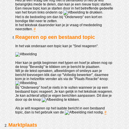
Heb je een vraag die nog niet is behandeld of heb je iets
belangrijks mede te delen, dan kan je een nieuw topic starten.
Een nieuw topic kan je starten door in het betreffende gedeelte
van het forum links onderin op
te drukken.
Het is de bedoeling om dan bij “Onderwerp” een kort en
bondige titel neer te zetten.
In het tekstvak daaronder kan je je vraag of mededeling
neerzetten.
#
Reageren op een bestaand topic
In het vak onderaan een topic kan je "Snel reageren".
Hier kan je gelijk beginnen met typen en hoef je alleen nog op
de knop "Bevestig" te klikken om je bericht te plaatsen.
Wil je de tekst opmaken, afbeeldingen of smileys aan je
bericht toevoegen klik dan op "Volledig bewerker", daarmee
kom je in hetzelfde venster als via de "Plaats Reactie"-knop:
.
Bij “Onderwerp” hoef je niets in te vullen wanneer je op een
bestaand topic reageert. Je kan gelijk in het tekstvak reageren.
Je kan achteraf altijd je eigen berichten aanpassen. Dit doe je
door op de knop
te klikken.
Als je wilt reageren op het laatste bericht in een bestaand
topic, dan is het gebruik van de
niet nodig.
#
Marktplaats