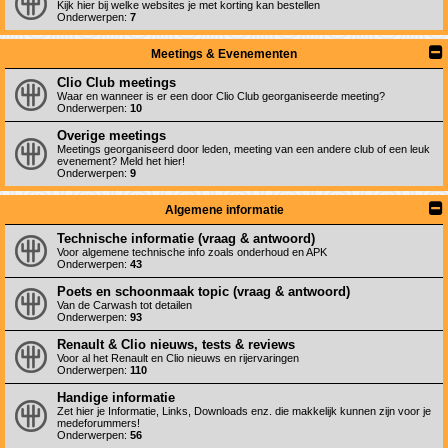
Kijk hier bij welke websites je met korting kan bestellen
Onderwerpen:
7
Meetings & Evenementen
Clio Club meetings
Waar en wanneer is er een door Clio Club georganiseerde meeting?
Onderwerpen:
10
Overige meetings
Meetings georganiseerd door leden, meeting van een andere club of een leuk
evenement? Meld het hier!
Onderwerpen:
9
Algemene informatie
Technische informatie (vraag & antwoord)
Voor algemene technische info zoals onderhoud en APK
Onderwerpen:
43
Poets en schoonmaak topic (vraag & antwoord)
Van de Carwash tot detailen
Onderwerpen:
93
Renault & Clio nieuws, tests & reviews
Voor al het Renault en Clio nieuws en rijervaringen
Onderwerpen:
110
Handige informatie
Zet hier je Informatie, Links, Downloads enz. die makkelijk kunnen zijn voor je
medeforummers!
Onderwerpen:
56