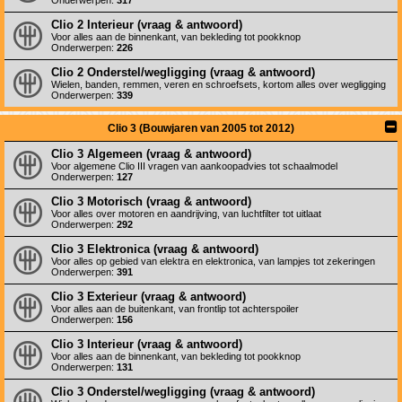
Onderwerpen:
317
Clio 2 Interieur (vraag & antwoord)
Voor alles aan de binnenkant, van bekleding tot pookknop
Onderwerpen:
226
Clio 2 Onderstel/wegligging (vraag & antwoord)
Wielen, banden, remmen, veren en schroefsets, kortom alles over wegligging
Onderwerpen:
339
Clio 3 (Bouwjaren van 2005 tot 2012)
Clio 3 Algemeen (vraag & antwoord)
Voor algemene Clio III vragen van aankoopadvies tot schaalmodel
Onderwerpen:
127
Clio 3 Motorisch (vraag & antwoord)
Voor alles over motoren en aandrijving, van luchtfilter tot uitlaat
Onderwerpen:
292
Clio 3 Elektronica (vraag & antwoord)
Voor alles op gebied van elektra en elektronica, van lampjes tot zekeringen
Onderwerpen:
391
Clio 3 Exterieur (vraag & antwoord)
Voor alles aan de buitenkant, van frontlip tot achterspoiler
Onderwerpen:
156
Clio 3 Interieur (vraag & antwoord)
Voor alles aan de binnenkant, van bekleding tot pookknop
Onderwerpen:
131
Clio 3 Onderstel/wegligging (vraag & antwoord)