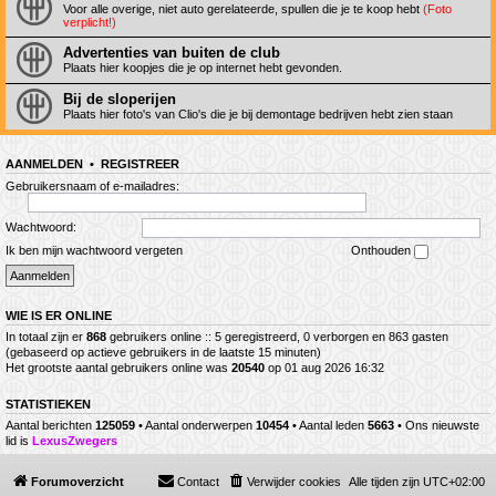
Voor alle overige, niet auto gerelateerde, spullen die je te koop hebt
(Foto
verplicht!)
Advertenties van buiten de club
Plaats hier koopjes die je op internet hebt gevonden.
Bij de sloperijen
Plaats hier foto's van Clio's die je bij demontage bedrijven hebt zien staan
AANMELDEN
•
REGISTREER
Gebruikersnaam of e-mailadres:
Wachtwoord:
Ik ben mijn wachtwoord vergeten
Onthouden
WIE IS ER ONLINE
In totaal zijn er
868
gebruikers online :: 5 geregistreerd, 0 verborgen en 863 gasten
(gebaseerd op actieve gebruikers in de laatste 15 minuten)
Het grootste aantal gebruikers online was
20540
op 01 aug 2026 16:32
STATISTIEKEN
Aantal berichten
125059
• Aantal onderwerpen
10454
• Aantal leden
5663
• Ons nieuwste
lid is
LexusZwegers
Forumoverzicht
Contact
Verwijder cookies
Alle tijden zijn
UTC+02:00