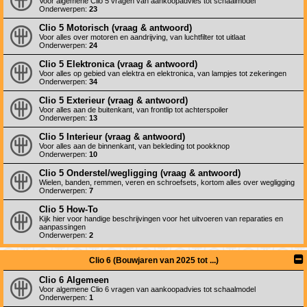
Voor algemene Clio 5 vragen van aankoopadvies tot schaalmodel
Onderwerpen:
23
Clio 5 Motorisch (vraag & antwoord)
Voor alles over motoren en aandrijving, van luchtfilter tot uitlaat
Onderwerpen:
24
Clio 5 Elektronica (vraag & antwoord)
Voor alles op gebied van elektra en elektronica, van lampjes tot zekeringen
Onderwerpen:
34
Clio 5 Exterieur (vraag & antwoord)
Voor alles aan de buitenkant, van frontlip tot achterspoiler
Onderwerpen:
13
Clio 5 Interieur (vraag & antwoord)
Voor alles aan de binnenkant, van bekleding tot pookknop
Onderwerpen:
10
Clio 5 Onderstel/wegligging (vraag & antwoord)
Wielen, banden, remmen, veren en schroefsets, kortom alles over wegligging
Onderwerpen:
7
Clio 5 How-To
Kijk hier voor handige beschrijvingen voor het uitvoeren van reparaties en
aanpassingen
Onderwerpen:
2
Clio 6 (Bouwjaren van 2025 tot ...)
Clio 6 Algemeen
Voor algemene Clio 6 vragen van aankoopadvies tot schaalmodel
Onderwerpen:
1