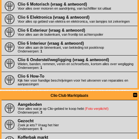
Clio 6 Motorisch (vraag & antwoord)
Voor alles over motoren en aandrijving, van luchtfilter tot uitlaat
Clio 6 Elektronica (vraag & antwoord)
Voor alles op gebied van elektra en elektronica, van lampjes tot zekeringen
Clio 6 Exterieur (vraag & antwoord)
Voor alles aan de buitenkant, van frontlip tot achterspoiler
Clio 6 Interieur (vraag & antwoord)
Voor alles aan de binnenkant, van bekleding tot pookknop
Onderwerpen:
1
Clio 6 Onderstel/wegligging (vraag & antwoord)
Wielen, banden, remmen, veren en schroefsets, kortom alles over wegligging
Onderwerpen:
1
Clio 6 How-To
Kijk hier voor handige beschrijvingen voor het uitvoeren van reparaties en
aanpassingen
Clio Club Marktplaats
Aangeboden
Voor alles wat je op Clio-gebied te koop hebt
(Foto verplicht!)
Onderwerpen:
3
Gezocht
Zoek je iets? Vraag het hier
Onderwerpen:
5
Kofferbak markt