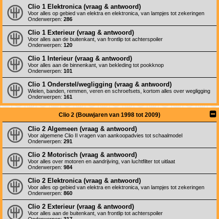
Clio 1 Elektronica (vraag & antwoord)
Voor alles op gebied van elektra en elektronica, van lampjes tot zekeringen
Onderwerpen:
286
Clio 1 Exterieur (vraag & antwoord)
Voor alles aan de buitenkant, van frontlip tot achterspoiler
Onderwerpen:
120
Clio 1 Interieur (vraag & antwoord)
Voor alles aan de binnenkant, van bekleding tot pookknop
Onderwerpen:
101
Clio 1 Onderstel/wegligging (vraag & antwoord)
Wielen, banden, remmen, veren en schroefsets, kortom alles over wegligging
Onderwerpen:
161
Clio 2 (Bouwjaren van 1998 tot 2009)
Clio 2 Algemeen (vraag & antwoord)
Voor algemene Clio II vragen van aankoopadvies tot schaalmodel
Onderwerpen:
291
Clio 2 Motorisch (vraag & antwoord)
Voor alles over motoren en aandrijving, van luchtfilter tot uitlaat
Onderwerpen:
984
Clio 2 Elektronica (vraag & antwoord)
Voor alles op gebied van elektra en elektronica, van lampjes tot zekeringen
Onderwerpen:
860
Clio 2 Exterieur (vraag & antwoord)
Voor alles aan de buitenkant, van frontlip tot achterspoiler