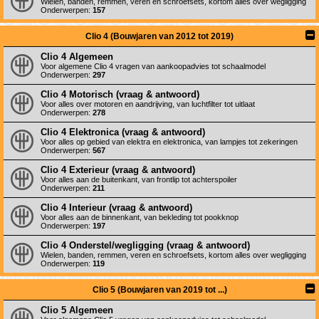
Wielen, banden, remmen, veren en schroefsets, kortom alles over wegligging
Onderwerpen:
157
Clio 4 (Bouwjaren van 2012 tot 2019)
Clio 4 Algemeen
Voor algemene Clio 4 vragen van aankoopadvies tot schaalmodel
Onderwerpen:
297
Clio 4 Motorisch (vraag & antwoord)
Voor alles over motoren en aandrijving, van luchtfilter tot uitlaat
Onderwerpen:
278
Clio 4 Elektronica (vraag & antwoord)
Voor alles op gebied van elektra en elektronica, van lampjes tot zekeringen
Onderwerpen:
567
Clio 4 Exterieur (vraag & antwoord)
Voor alles aan de buitenkant, van frontlip tot achterspoiler
Onderwerpen:
211
Clio 4 Interieur (vraag & antwoord)
Voor alles aan de binnenkant, van bekleding tot pookknop
Onderwerpen:
197
Clio 4 Onderstel/wegligging (vraag & antwoord)
Wielen, banden, remmen, veren en schroefsets, kortom alles over wegligging
Onderwerpen:
119
Clio 5 (Bouwjaren van 2019 tot ...)
Clio 5 Algemeen