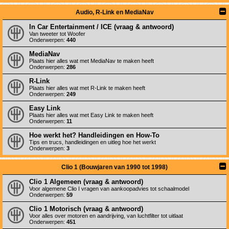
Audio, R-Link en MediaNav
In Car Entertainment / ICE (vraag & antwoord)
Van tweeter tot Woofer
Onderwerpen:
440
MediaNav
Plaats hier alles wat met MediaNav te maken heeft
Onderwerpen:
286
R-Link
Plaats hier alles wat met R-Link te maken heeft
Onderwerpen:
249
Easy Link
Plaats hier alles wat met Easy Link te maken heeft
Onderwerpen:
11
Hoe werkt het? Handleidingen en How-To
Tips en trucs, handleidingen en uitleg hoe het werkt
Onderwerpen:
3
Clio 1 (Bouwjaren van 1990 tot 1998)
Clio 1 Algemeen (vraag & antwoord)
Voor algemene Clio I vragen van aankoopadvies tot schaalmodel
Onderwerpen:
59
Clio 1 Motorisch (vraag & antwoord)
Voor alles over motoren en aandrijving, van luchtfilter tot uitlaat
Onderwerpen:
451