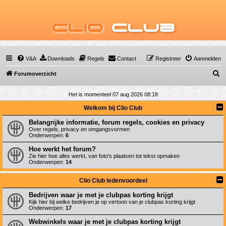
Clio
Club
V&A
Downloads
Regels
Contact
Registreer
Aanmelden
Z
Forumoverzicht
o
Het is momenteel 07 aug 2026 08:18
e
Welkom bij Clio Club
k
Belangrijke informatie, forum regels, cookies en privacy
Over regels, privacy en omgangsvormen
Onderwerpen:
6
Hoe werkt het forum?
Zie hier hoe alles werkt, van foto's plaatsen tot tekst opmaken
Onderwerpen:
14
Clio Club ledenvoordeel
Bedrijven waar je met je clubpas korting krijgt
Kijk hier bij welke bedrijven je op vertoon van je clubpas korting krijgt
Onderwerpen:
17
Webwinkels waar je met je clubpas korting krijgt