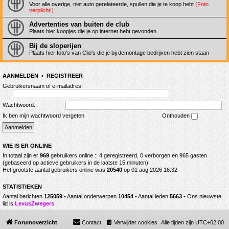
Voor alle overige, niet auto gerelateerde, spullen die je te koop hebt
(Foto
verplicht!)
Advertenties van buiten de club
Plaats hier koopjes die je op internet hebt gevonden.
Bij de sloperijen
Plaats hier foto's van Clio's die je bij demontage bedrijven hebt zien staan
AANMELDEN
•
REGISTREER
Gebruikersnaam of e-mailadres:
Wachtwoord:
Ik ben mijn wachtwoord vergeten
Onthouden
WIE IS ER ONLINE
In totaal zijn er
969
gebruikers online :: 4 geregistreerd, 0 verborgen en 965 gasten
(gebaseerd op actieve gebruikers in de laatste 15 minuten)
Het grootste aantal gebruikers online was
20540
op 01 aug 2026 16:32
STATISTIEKEN
Aantal berichten
125059
• Aantal onderwerpen
10454
• Aantal leden
5663
• Ons nieuwste
lid is
LexusZwegers
Forumoverzicht
Contact
Verwijder cookies
Alle tijden zijn
UTC+02:00