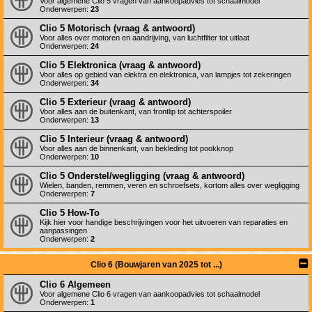
Voor algemene Clio 5 vragen van aankoopadvies tot schaalmodel
Onderwerpen:
23
Clio 5 Motorisch (vraag & antwoord)
Voor alles over motoren en aandrijving, van luchtfilter tot uitlaat
Onderwerpen:
24
Clio 5 Elektronica (vraag & antwoord)
Voor alles op gebied van elektra en elektronica, van lampjes tot zekeringen
Onderwerpen:
34
Clio 5 Exterieur (vraag & antwoord)
Voor alles aan de buitenkant, van frontlip tot achterspoiler
Onderwerpen:
13
Clio 5 Interieur (vraag & antwoord)
Voor alles aan de binnenkant, van bekleding tot pookknop
Onderwerpen:
10
Clio 5 Onderstel/wegligging (vraag & antwoord)
Wielen, banden, remmen, veren en schroefsets, kortom alles over wegligging
Onderwerpen:
7
Clio 5 How-To
Kijk hier voor handige beschrijvingen voor het uitvoeren van reparaties en
aanpassingen
Onderwerpen:
2
Clio 6 (Bouwjaren van 2025 tot ...)
Clio 6 Algemeen
Voor algemene Clio 6 vragen van aankoopadvies tot schaalmodel
Onderwerpen:
1