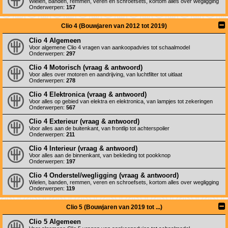
Wielen, banden, remmen, veren en schroefsets, kortom alles over wegligging
Onderwerpen:
157
Clio 4 (Bouwjaren van 2012 tot 2019)
Clio 4 Algemeen
Voor algemene Clio 4 vragen van aankoopadvies tot schaalmodel
Onderwerpen:
297
Clio 4 Motorisch (vraag & antwoord)
Voor alles over motoren en aandrijving, van luchtfilter tot uitlaat
Onderwerpen:
278
Clio 4 Elektronica (vraag & antwoord)
Voor alles op gebied van elektra en elektronica, van lampjes tot zekeringen
Onderwerpen:
567
Clio 4 Exterieur (vraag & antwoord)
Voor alles aan de buitenkant, van frontlip tot achterspoiler
Onderwerpen:
211
Clio 4 Interieur (vraag & antwoord)
Voor alles aan de binnenkant, van bekleding tot pookknop
Onderwerpen:
197
Clio 4 Onderstel/wegligging (vraag & antwoord)
Wielen, banden, remmen, veren en schroefsets, kortom alles over wegligging
Onderwerpen:
119
Clio 5 (Bouwjaren van 2019 tot ...)
Clio 5 Algemeen