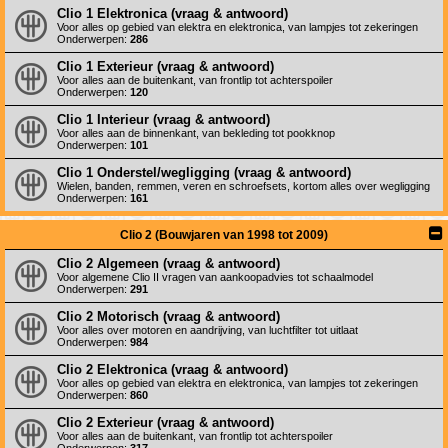
Clio 1 Elektronica (vraag & antwoord)
Voor alles op gebied van elektra en elektronica, van lampjes tot zekeringen
Onderwerpen:
286
Clio 1 Exterieur (vraag & antwoord)
Voor alles aan de buitenkant, van frontlip tot achterspoiler
Onderwerpen:
120
Clio 1 Interieur (vraag & antwoord)
Voor alles aan de binnenkant, van bekleding tot pookknop
Onderwerpen:
101
Clio 1 Onderstel/wegligging (vraag & antwoord)
Wielen, banden, remmen, veren en schroefsets, kortom alles over wegligging
Onderwerpen:
161
Clio 2 (Bouwjaren van 1998 tot 2009)
Clio 2 Algemeen (vraag & antwoord)
Voor algemene Clio II vragen van aankoopadvies tot schaalmodel
Onderwerpen:
291
Clio 2 Motorisch (vraag & antwoord)
Voor alles over motoren en aandrijving, van luchtfilter tot uitlaat
Onderwerpen:
984
Clio 2 Elektronica (vraag & antwoord)
Voor alles op gebied van elektra en elektronica, van lampjes tot zekeringen
Onderwerpen:
860
Clio 2 Exterieur (vraag & antwoord)
Voor alles aan de buitenkant, van frontlip tot achterspoiler