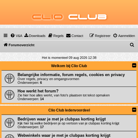
Clio
Club
V&A
Downloads
Regels
Contact
Registreer
Aanmelden
Z
Forumoverzicht
o
Het is momenteel 09 aug 2026 12:38
e
Welkom bij Clio Club
k
Belangrijke informatie, forum regels, cookies en privacy
Over regels, privacy en omgangsvormen
Onderwerpen:
6
Hoe werkt het forum?
Zie hier hoe alles werkt, van foto's plaatsen tot tekst opmaken
Onderwerpen:
14
Clio Club ledenvoordeel
Bedrijven waar je met je clubpas korting krijgt
Kijk hier bij welke bedrijven je op vertoon van je clubpas korting krijgt
Onderwerpen:
17
Webwinkels waar je met je clubpas korting krijgt