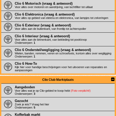
Clio 6 Motorisch (vraag & antwoord)
Voor alles over motoren en aandrijving, van luchtfilter tot uitlaat
Clio 6 Elektronica (vraag & antwoord)
Voor alles op gebied van elektra en elektronica, van lampjes tot zekeringen
Clio 6 Exterieur (vraag & antwoord)
Voor alles aan de buitenkant, van frontlip tot achterspoiler
Clio 6 Interieur (vraag & antwoord)
Voor alles aan de binnenkant, van bekleding tot pookknop
Onderwerpen:
1
Clio 6 Onderstel/wegligging (vraag & antwoord)
Wielen, banden, remmen, veren en schroefsets, kortom alles over wegligging
Onderwerpen:
1
Clio 6 How-To
Kijk hier voor handige beschrijvingen voor het uitvoeren van reparaties en
aanpassingen
Clio Club Marktplaats
Aangeboden
Voor alles wat je op Clio-gebied te koop hebt
(Foto verplicht!)
Onderwerpen:
3
Gezocht
Zoek je iets? Vraag het hier
Onderwerpen:
5
Kofferbak markt