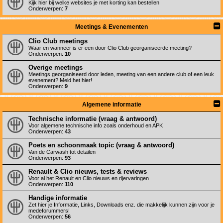
Kijk hier bij welke websites je met korting kan bestellen
Onderwerpen:
7
Meetings & Evenementen
Clio Club meetings
Waar en wanneer is er een door Clio Club georganiseerde meeting?
Onderwerpen:
10
Overige meetings
Meetings georganiseerd door leden, meeting van een andere club of een leuk
evenement? Meld het hier!
Onderwerpen:
9
Algemene informatie
Technische informatie (vraag & antwoord)
Voor algemene technische info zoals onderhoud en APK
Onderwerpen:
43
Poets en schoonmaak topic (vraag & antwoord)
Van de Carwash tot detailen
Onderwerpen:
93
Renault & Clio nieuws, tests & reviews
Voor al het Renault en Clio nieuws en rijervaringen
Onderwerpen:
110
Handige informatie
Zet hier je Informatie, Links, Downloads enz. die makkelijk kunnen zijn voor je
medeforummers!
Onderwerpen:
56