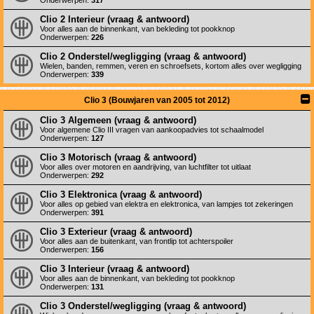
Onderwerpen:
317
Clio 2 Interieur (vraag & antwoord)
Voor alles aan de binnenkant, van bekleding tot pookknop
Onderwerpen:
226
Clio 2 Onderstel/wegligging (vraag & antwoord)
Wielen, banden, remmen, veren en schroefsets, kortom alles over wegligging
Onderwerpen:
339
Clio 3 (Bouwjaren van 2005 tot 2012)
Clio 3 Algemeen (vraag & antwoord)
Voor algemene Clio III vragen van aankoopadvies tot schaalmodel
Onderwerpen:
127
Clio 3 Motorisch (vraag & antwoord)
Voor alles over motoren en aandrijving, van luchtfilter tot uitlaat
Onderwerpen:
292
Clio 3 Elektronica (vraag & antwoord)
Voor alles op gebied van elektra en elektronica, van lampjes tot zekeringen
Onderwerpen:
391
Clio 3 Exterieur (vraag & antwoord)
Voor alles aan de buitenkant, van frontlip tot achterspoiler
Onderwerpen:
156
Clio 3 Interieur (vraag & antwoord)
Voor alles aan de binnenkant, van bekleding tot pookknop
Onderwerpen:
131
Clio 3 Onderstel/wegligging (vraag & antwoord)