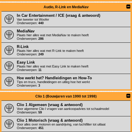
Audio, R-Link en MediaNav
In Car Entertainment / ICE (vraag & antwoord)
Van tweeter tot Woofer
Onderwerpen:
440
MediaNav
Plaats hier alles wat met MediaNav te maken heeft
Onderwerpen:
286
R-Link
Plaats hier alles wat met R-Link te maken heeft
Onderwerpen:
249
Easy Link
Plaats hier alles wat met Easy Link te maken heeft
Onderwerpen:
11
Hoe werkt het? Handleidingen en How-To
Tips en trucs, handleidingen en uitleg hoe het werkt
Onderwerpen:
3
Clio 1 (Bouwjaren van 1990 tot 1998)
Clio 1 Algemeen (vraag & antwoord)
Voor algemene Clio I vragen van aankoopadvies tot schaalmodel
Onderwerpen:
59
Clio 1 Motorisch (vraag & antwoord)
Voor alles over motoren en aandrijving, van luchtfilter tot uitlaat
Onderwerpen:
451