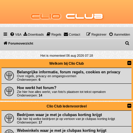
Clio
Club
V&A
Downloads
Regels
Contact
Registreer
Aanmelden
Z
Forumoverzicht
o
Het is momenteel 06 aug 2026 07:18
e
Welkom bij Clio Club
k
Belangrijke informatie, forum regels, cookies en privacy
Over regels, privacy en omgangsvormen
Onderwerpen:
6
Hoe werkt het forum?
Zie hier hoe alles werkt, van foto's plaatsen tot tekst opmaken
Onderwerpen:
14
Clio Club ledenvoordeel
Bedrijven waar je met je clubpas korting krijgt
Kijk hier bij welke bedrijven je op vertoon van je clubpas korting krijgt
Onderwerpen:
17
Webwinkels waar je met je clubpas korting krijgt