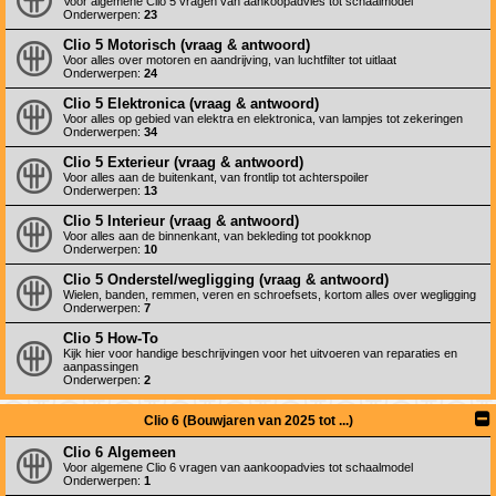
Voor algemene Clio 5 vragen van aankoopadvies tot schaalmodel
Onderwerpen:
23
Clio 5 Motorisch (vraag & antwoord)
Voor alles over motoren en aandrijving, van luchtfilter tot uitlaat
Onderwerpen:
24
Clio 5 Elektronica (vraag & antwoord)
Voor alles op gebied van elektra en elektronica, van lampjes tot zekeringen
Onderwerpen:
34
Clio 5 Exterieur (vraag & antwoord)
Voor alles aan de buitenkant, van frontlip tot achterspoiler
Onderwerpen:
13
Clio 5 Interieur (vraag & antwoord)
Voor alles aan de binnenkant, van bekleding tot pookknop
Onderwerpen:
10
Clio 5 Onderstel/wegligging (vraag & antwoord)
Wielen, banden, remmen, veren en schroefsets, kortom alles over wegligging
Onderwerpen:
7
Clio 5 How-To
Kijk hier voor handige beschrijvingen voor het uitvoeren van reparaties en
aanpassingen
Onderwerpen:
2
Clio 6 (Bouwjaren van 2025 tot ...)
Clio 6 Algemeen
Voor algemene Clio 6 vragen van aankoopadvies tot schaalmodel
Onderwerpen:
1