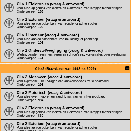
Clio 1 Elektronica (vraag & antwoord)
Voor alles op gebied van elektra en elektronica, van lampjes tot zekeringen
Onderwerpen:
286
Clio 1 Exterieur (vraag & antwoord)
Voor alles aan de buitenkant, van frontlip tot achterspoiler
Onderwerpen:
120
Clio 1 Interieur (vraag & antwoord)
Voor alles aan de binnenkant, van bekleding tot pookknop
Onderwerpen:
101
Clio 1 Onderstel/wegligging (vraag & antwoord)
Wielen, banden, remmen, veren en schroefsets, kortom alles over wegligging
Onderwerpen:
161
Clio 2 (Bouwjaren van 1998 tot 2009)
Clio 2 Algemeen (vraag & antwoord)
Voor algemene Clio II vragen van aankoopadvies tot schaalmodel
Onderwerpen:
291
Clio 2 Motorisch (vraag & antwoord)
Voor alles over motoren en aandrijving, van luchtfilter tot uitlaat
Onderwerpen:
984
Clio 2 Elektronica (vraag & antwoord)
Voor alles op gebied van elektra en elektronica, van lampjes tot zekeringen
Onderwerpen:
860
Clio 2 Exterieur (vraag & antwoord)
Voor alles aan de buitenkant, van frontlip tot achterspoiler