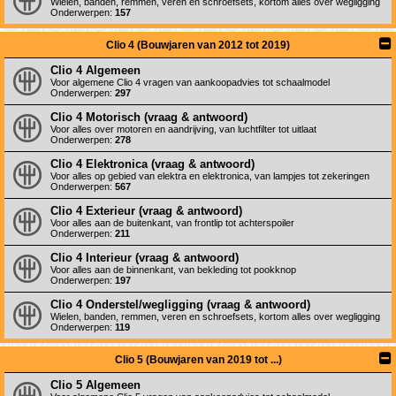
Wielen, banden, remmen, veren en schroefsets, kortom alles over wegligging
Onderwerpen:
157
Clio 4 (Bouwjaren van 2012 tot 2019)
Clio 4 Algemeen
Voor algemene Clio 4 vragen van aankoopadvies tot schaalmodel
Onderwerpen:
297
Clio 4 Motorisch (vraag & antwoord)
Voor alles over motoren en aandrijving, van luchtfilter tot uitlaat
Onderwerpen:
278
Clio 4 Elektronica (vraag & antwoord)
Voor alles op gebied van elektra en elektronica, van lampjes tot zekeringen
Onderwerpen:
567
Clio 4 Exterieur (vraag & antwoord)
Voor alles aan de buitenkant, van frontlip tot achterspoiler
Onderwerpen:
211
Clio 4 Interieur (vraag & antwoord)
Voor alles aan de binnenkant, van bekleding tot pookknop
Onderwerpen:
197
Clio 4 Onderstel/wegligging (vraag & antwoord)
Wielen, banden, remmen, veren en schroefsets, kortom alles over wegligging
Onderwerpen:
119
Clio 5 (Bouwjaren van 2019 tot ...)
Clio 5 Algemeen