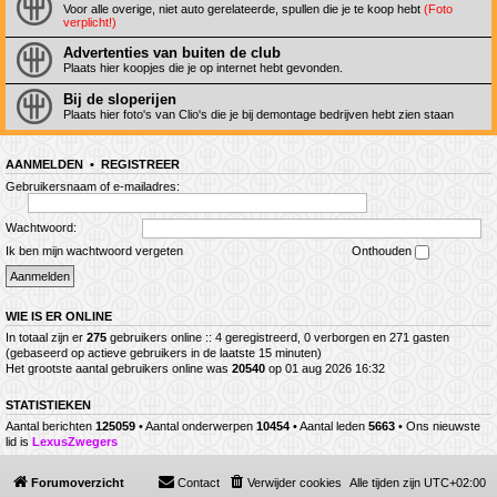
Voor alle overige, niet auto gerelateerde, spullen die je te koop hebt
(Foto
verplicht!)
Advertenties van buiten de club
Plaats hier koopjes die je op internet hebt gevonden.
Bij de sloperijen
Plaats hier foto's van Clio's die je bij demontage bedrijven hebt zien staan
AANMELDEN
•
REGISTREER
Gebruikersnaam of e-mailadres:
Wachtwoord:
Ik ben mijn wachtwoord vergeten
Onthouden
WIE IS ER ONLINE
In totaal zijn er
275
gebruikers online :: 4 geregistreerd, 0 verborgen en 271 gasten
(gebaseerd op actieve gebruikers in de laatste 15 minuten)
Het grootste aantal gebruikers online was
20540
op 01 aug 2026 16:32
STATISTIEKEN
Aantal berichten
125059
• Aantal onderwerpen
10454
• Aantal leden
5663
• Ons nieuwste
lid is
LexusZwegers
Forumoverzicht
Contact
Verwijder cookies
Alle tijden zijn
UTC+02:00