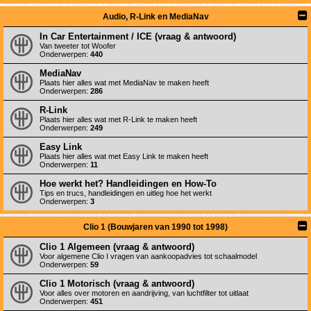
Audio, R-Link en MediaNav
In Car Entertainment / ICE (vraag & antwoord)
Van tweeter tot Woofer
Onderwerpen:
440
MediaNav
Plaats hier alles wat met MediaNav te maken heeft
Onderwerpen:
286
R-Link
Plaats hier alles wat met R-Link te maken heeft
Onderwerpen:
249
Easy Link
Plaats hier alles wat met Easy Link te maken heeft
Onderwerpen:
11
Hoe werkt het? Handleidingen en How-To
Tips en trucs, handleidingen en uitleg hoe het werkt
Onderwerpen:
3
Clio 1 (Bouwjaren van 1990 tot 1998)
Clio 1 Algemeen (vraag & antwoord)
Voor algemene Clio I vragen van aankoopadvies tot schaalmodel
Onderwerpen:
59
Clio 1 Motorisch (vraag & antwoord)
Voor alles over motoren en aandrijving, van luchtfilter tot uitlaat
Onderwerpen:
451