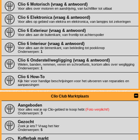
Clio 6 Motorisch (vraag & antwoord)
Voor alles over motoren en aandrijving, van luchtfilter tot uitlaat
Clio 6 Elektronica (vraag & antwoord)
Voor alles op gebied van elektra en elektronica, van lampjes tot zekeringen
Clio 6 Exterieur (vraag & antwoord)
Voor alles aan de buitenkant, van frontlip tot achterspoiler
Clio 6 Interieur (vraag & antwoord)
Voor alles aan de binnenkant, van bekleding tot pookknop
Onderwerpen:
1
Clio 6 Onderstel/wegligging (vraag & antwoord)
Wielen, banden, remmen, veren en schroefsets, kortom alles over wegligging
Onderwerpen:
1
Clio 6 How-To
Kijk hier voor handige beschrijvingen voor het uitvoeren van reparaties en
aanpassingen
Clio Club Marktplaats
Aangeboden
Voor alles wat je op Clio-gebied te koop hebt
(Foto verplicht!)
Onderwerpen:
3
Gezocht
Zoek je iets? Vraag het hier
Onderwerpen:
5
Kofferbak markt