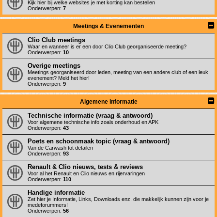
Kijk hier bij welke websites je met korting kan bestellen
Onderwerpen:
7
Meetings & Evenementen
Clio Club meetings
Waar en wanneer is er een door Clio Club georganiseerde meeting?
Onderwerpen:
10
Overige meetings
Meetings georganiseerd door leden, meeting van een andere club of een leuk
evenement? Meld het hier!
Onderwerpen:
9
Algemene informatie
Technische informatie (vraag & antwoord)
Voor algemene technische info zoals onderhoud en APK
Onderwerpen:
43
Poets en schoonmaak topic (vraag & antwoord)
Van de Carwash tot detailen
Onderwerpen:
93
Renault & Clio nieuws, tests & reviews
Voor al het Renault en Clio nieuws en rijervaringen
Onderwerpen:
110
Handige informatie
Zet hier je Informatie, Links, Downloads enz. die makkelijk kunnen zijn voor je
medeforummers!
Onderwerpen:
56