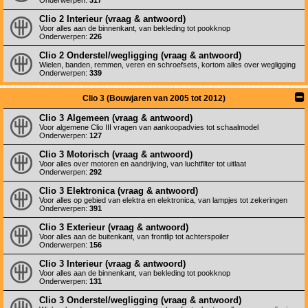
Onderwerpen:
317
Clio 2 Interieur (vraag & antwoord)
Voor alles aan de binnenkant, van bekleding tot pookknop
Onderwerpen:
226
Clio 2 Onderstel/wegligging (vraag & antwoord)
Wielen, banden, remmen, veren en schroefsets, kortom alles over wegligging
Onderwerpen:
339
Clio 3 (Bouwjaren van 2005 tot 2012)
Clio 3 Algemeen (vraag & antwoord)
Voor algemene Clio III vragen van aankoopadvies tot schaalmodel
Onderwerpen:
127
Clio 3 Motorisch (vraag & antwoord)
Voor alles over motoren en aandrijving, van luchtfilter tot uitlaat
Onderwerpen:
292
Clio 3 Elektronica (vraag & antwoord)
Voor alles op gebied van elektra en elektronica, van lampjes tot zekeringen
Onderwerpen:
391
Clio 3 Exterieur (vraag & antwoord)
Voor alles aan de buitenkant, van frontlip tot achterspoiler
Onderwerpen:
156
Clio 3 Interieur (vraag & antwoord)
Voor alles aan de binnenkant, van bekleding tot pookknop
Onderwerpen:
131
Clio 3 Onderstel/wegligging (vraag & antwoord)