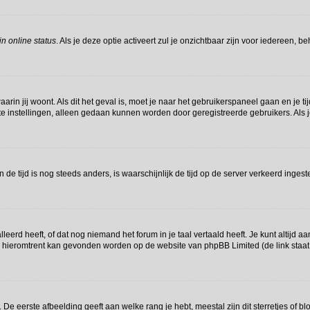
n online status
. Als je deze optie activeert zul je onzichtbaar zijn voor iedereen, 
waarin jij woont. Als dit het geval is, moet je naar het gebruikerspaneel gaan en j
e instellingen, alleen gedaan kunnen worden door geregistreerde gebruikers. Als j
en de tijd is nog steeds anders, is waarschijnlijk de tijd op de server verkeerd in
erd heeft, of dat nog niemand het forum in je taal vertaald heeft. Je kunt altijd aan
tie hieromtrent kan gevonden worden op de website van phpBB Limited (de link staa
e eerste afbeelding geeft aan welke rang je hebt, meestal zijn dit sterretjes of blo