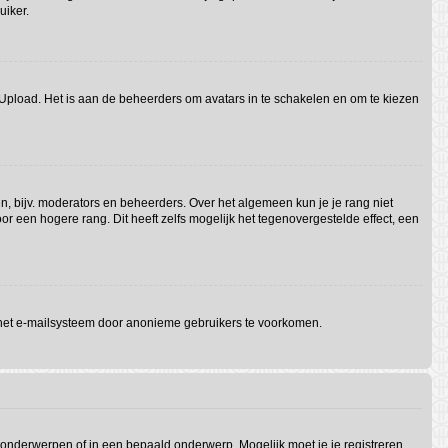
uiker.
f Upload. Het is aan de beheerders om avatars in te schakelen en om te kiezen
n, bijv. moderators en beheerders. Over het algemeen kun je je rang niet
 een hogere rang. Dit heeft zelfs mogelijk het tegenovergestelde effect, een
 het e-mailsysteem door anonieme gebruikers te voorkomen.
onderwerpen of in een bepaald onderwerp. Mogelijk moet je je registreren