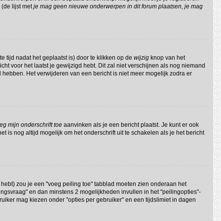
(de lijst met
je mag geen nieuwe onderwerpen in dit forum plaatsen, je mag
 tijd nadat het geplaatst is) door te klikken op de
wijzig
knop van het
cht voor het laatst je gewijzigd hebt. Dit zal niet verschijnen als nog niemand
 hebben. Het verwijderen van een bericht is niet meer mogelijk zodra er
eg mijn onderschrift toe
aanvinken als je een bericht plaatst. Je kunt er ook
 is nog altijd mogelijk om het onderschrift uit te schakelen als je het bericht
 hebt) zou je een "voeg peiling toe" tabblad moeten zien onderaan het
eilingsvraag" en dan minstens 2 mogelijkheden invullen in het "peilingopties"-
ruiker mag kiezen onder "opties per gebruiker" en een tijdslimiet in dagen