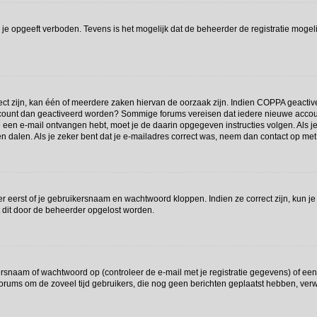
je opgeeft verboden. Tevens is het mogelijk dat de beheerder de registratie mogeli
t zijn, kan één of meerdere zaken hiervan de oorzaak zijn. Indien COPPA geactiveerd
e account dan geactiveerd worden? Sommige forums vereisen dat iedere nieuwe accou
 je een e-mail ontvangen hebt, moet je de daarin opgegeven instructies volgen. Als
en dalen. Als je zeker bent dat je e-mailadres correct was, neem dan contact op me
r eerst of je gebruikersnaam en wachtwoord kloppen. Indien ze correct zijn, kun je
t dit door de beheerder opgelost worden.
snaam of wachtwoord op (controleer de e-mail met je registratie gegevens) of een 
at forums om de zoveel tijd gebruikers, die nog geen berichten geplaatst hebben, v