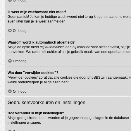
Omhoog
Ik weet mijn wachtwoord niet meer!
Geen paniek! Je kan je huidige wachtwoord niet terug krijgen, maar er is we
even later kan je je weer aanmelden.
Omhoog
Waarom word ik automatisch afgemeld?
Als je de optie
meld mij automatisch aan bij ieder bezoek
niet aanvinkt, blijf
aanvinken. We raden dit echter af als je gebruik maakt van een openbare compu
Omhoog
Wat doet "verwijder cookies"?
"Verwijder cookies" zorgt dat alle cookies die door phpBB3 zijn aangemaakt,
welke onderwerpen je al gelezen hebt.
Omhoog
Gebruikersvoorkeuren en instellingen
Hoe verander ik mijn instellingen?
Als je geregistreerd bent, worden al je gegevens opgeslagen in de database.
instellingen wijzigen.