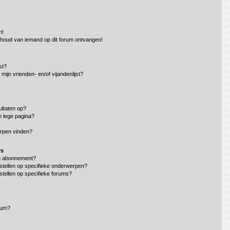
n!
nhoud van iemand op dit forum ontvangen!
st?
mijn vrienden- en/of vijandenlijst?
ltaten op?
n lege pagina?
erpen vinden?
rs
en abonnement?
stellen op specifieke onderwerpen?
stellen op specifieke forums?
rum?