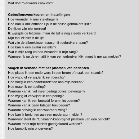
Wat doet "verwijder cookies"?
Gebruikersvoorkeuren en instellingen
Hoe verander ik mijn instellingen?
Hoe kan ik onzichtbaar zijn in de online gebruikers lijst?
De tijden zijn niet correct!
Ik wijzigde de tijdzone, maar de tijd is nog steeds verkeerd!
Mijn taal zit niet in de lijst!
Wat zijn de afbeeldingen naast mijn gebruikersnaam?
Hoe kan ik een avatar instellen?
Wat is mijn rang en hoe verander ik mijn rang?
Wanneer ik op de e-maillink van een gebruiker klik, moet ik me aanmelden?
Vragen in verband met het plaatsen van berichten
Hoe plaats ik een onderwerp in een forum of maak een reactie?
Hoe wijzig of verwijder ik een bericht?
Hoe voeg ik een onderschrift toe aan mijn bericht?
Hoe maak ik een peiling?
Waarom kan ik niet meer peilingsopties toevoegen?
Hoe wijzig of verwijder ik een peiling?
Waarom kan ik een bepaald forum niet openen?
Waarom kan ik geen bijlagen toevoegen?
Waarom ontving ik een waarschuwing?
Hoe kan ik berichten aan een moderator melden?
Waarvoor dient de "Opslaan"-knop bij het plaatsen van een bericht?
Waarom moet mijn bericht goedgekeurd worden?
Hoe bump ik mijn onderwerp?