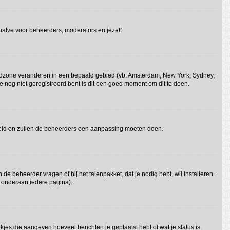
behalve voor beheerders, moderators en jezelf.
e tijdzone veranderen in een bepaald gebied (vb: Amsterdam, New York, Sydney,
e nog niet geregistreerd bent is dit een goed moment om dit te doen.
gesteld en zullen de beheerders een aanpassing moeten doen.
 de beheerder vragen of hij het talenpakket, dat je nodig hebt, wil installeren.
t onderaan iedere pagina).
kjes die aangeven hoeveel berichten je geplaatst hebt of wat je status is.