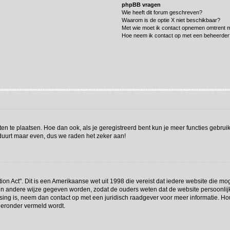
phpBB vragen
Wie heeft dit forum geschreven?
Waarom is de optie X niet beschikbaar?
Met wie moet ik contact opnemen omtrent mi
Hoe neem ik contact op met een beheerder
hten te plaatsen. Hoe dan ook, als je geregistreerd bent kun je meer functies gebru
 duurt maar even, dus we raden het zeker aan!
ion Act". Dit is een Amerikaanse wet uit 1998 die vereist dat iedere website die m
n andere wijze gegeven worden, zodat de ouders weten dat de website persoonlijke 
assing is, neem dan contact op met een juridisch raadgever voor meer informatie. 
hieronder vermeld wordt.