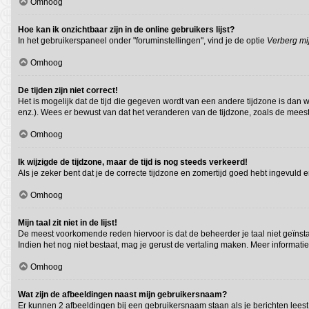
Omhoog
Hoe kan ik onzichtbaar zijn in de online gebruikers lijst?
In het gebruikerspaneel onder "foruminstellingen", vind je de optie
Verberg mij
Omhoog
De tijden zijn niet correct!
Het is mogelijk dat de tijd die gegeven wordt van een andere tijdzone is dan 
enz.). Wees er bewust van dat het veranderen van de tijdzone, zoals de meest
Omhoog
Ik wijzigde de tijdzone, maar de tijd is nog steeds verkeerd!
Als je zeker bent dat je de correcte tijdzone en zomertijd goed hebt ingevuld 
Omhoog
Mijn taal zit niet in de lijst!
De meest voorkomende reden hiervoor is dat de beheerder je taal niet geïnstalle
Indien het nog niet bestaat, mag je gerust de vertaling maken. Meer informa
Omhoog
Wat zijn de afbeeldingen naast mijn gebruikersnaam?
Er kunnen 2 afbeeldingen bij een gebruikersnaam staan als je berichten leest. D