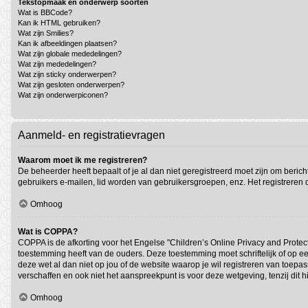
Tekstopmaak en onderwerp soorten
Wat is BBCode?
Kan ik HTML gebruiken?
Wat zijn Smilies?
Kan ik afbeeldingen plaatsen?
Wat zijn globale mededelingen?
Wat zijn mededelingen?
Wat zijn sticky onderwerpen?
Wat zijn gesloten onderwerpen?
Wat zijn onderwerpiconen?
Aanmeld- en registratievragen
Waarom moet ik me registreren?
De beheerder heeft bepaalt of je al dan niet geregistreerd moet zijn om beric
gebruikers e-mailen, lid worden van gebruikersgroepen, enz. Het registreren
Omhoog
Wat is COPPA?
COPPA is de afkorting voor het Engelse "Children’s Online Privacy and Protect
toestemming heeft van de ouders. Deze toestemming moet schriftelijk of op ee
deze wet al dan niet op jou of de website waarop je wil registreren van toep
verschaffen en ook niet het aanspreekpunt is voor deze wetgeving, tenzij dit 
Omhoog