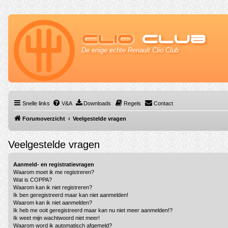
Clio
Club
De enige echte Renault Clio Club
Snelle links
V&A
Downloads
Regels
Contact
Forumoverzicht
Veelgestelde vragen
Veelgestelde vragen
Aanmeld- en registratievragen
Waarom moet ik me registreren?
Wat is COPPA?
Waarom kan ik niet registreren?
Ik ben geregistreerd maar kan niet aanmelden!
Waarom kan ik niet aanmelden?
Ik heb me ooit geregistreerd maar kan nu niet meer aanmelden!?
Ik weet mijn wachtwoord niet meer!
Waarom word ik automatisch afgemeld?