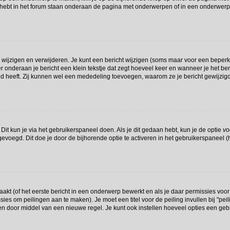
hebt in het forum staan onderaan de pagina met onderwerpen of in een onderwerp 
 wijzigen en verwijderen. Je kunt een bericht wijzigen (soms maar voor een beperkte
r onderaan je bericht een klein tekstje dat zegt hoeveel keer en wanneer je het beri
d heeft. Zij kunnen wel een mededeling toevoegen, waarom ze je bericht gewijzigd
Dit kun je via het gebruikerspaneel doen. Als je dit gedaan hebt, kun je de optie
vo
voegd. Dit doe je door de bijhorende optie te activeren in het gebruikerspaneel (het
t (of het eerste bericht in een onderwerp bewerkt en als je daar permissies voor
missies om peilingen aan te maken). Je moet een titel voor de peiling invullen bij "p
den door middel van een nieuwe regel. Je kunt ook instellen hoeveel opties een geb