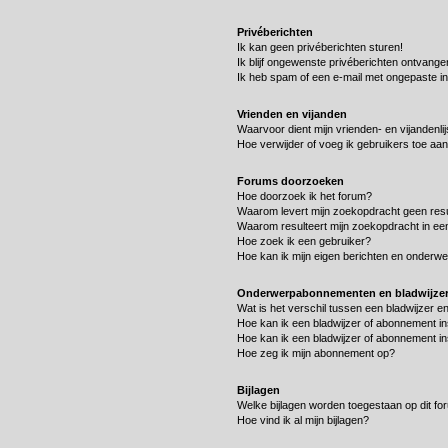
Privéberichten
Ik kan geen privéberichten sturen!
Ik blijf ongewenste privéberichten ontvange
Ik heb spam of een e-mail met ongepaste i
Vrienden en vijanden
Waarvoor dient mijn vrienden- en vijandenlij
Hoe verwijder of voeg ik gebruikers toe aan 
Forums doorzoeken
Hoe doorzoek ik het forum?
Waarom levert mijn zoekopdracht geen resu
Waarom resulteert mijn zoekopdracht in ee
Hoe zoek ik een gebruiker?
Hoe kan ik mijn eigen berichten en onderw
Onderwerpabonnementen en bladwijze
Wat is het verschil tussen een bladwijzer 
Hoe kan ik een bladwijzer of abonnement in
Hoe kan ik een bladwijzer of abonnement in
Hoe zeg ik mijn abonnement op?
Bijlagen
Welke bijlagen worden toegestaan op dit fo
Hoe vind ik al mijn bijlagen?