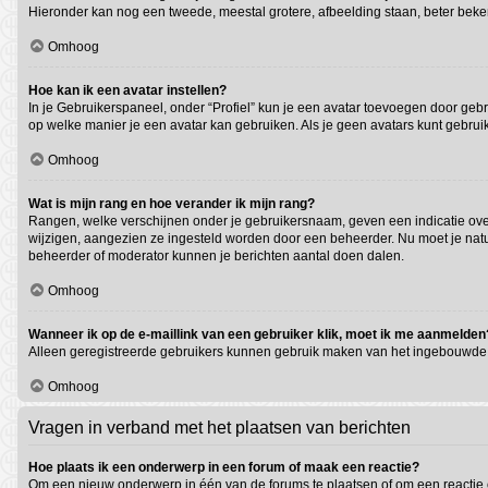
Hieronder kan nog een tweede, meestal grotere, afbeelding staan, beter beken
Omhoog
Hoe kan ik een avatar instellen?
In je Gebruikerspaneel, onder “Profiel” kun je een avatar toevoegen door geb
op welke manier je een avatar kan gebruiken. Als je geen avatars kunt gebru
Omhoog
Wat is mijn rang en hoe verander ik mijn rang?
Rangen, welke verschijnen onder je gebruikersnaam, geven een indicatie over 
wijzigen, aangezien ze ingesteld worden door een beheerder. Nu moet je natuu
beheerder of moderator kunnen je berichten aantal doen dalen.
Omhoog
Wanneer ik op de e-maillink van een gebruiker klik, moet ik me aanmelden
Alleen geregistreerde gebruikers kunnen gebruik maken van het ingebouwde e
Omhoog
Vragen in verband met het plaatsen van berichten
Hoe plaats ik een onderwerp in een forum of maak een reactie?
Om een nieuw onderwerp in één van de forums te plaatsen of om een reactie 