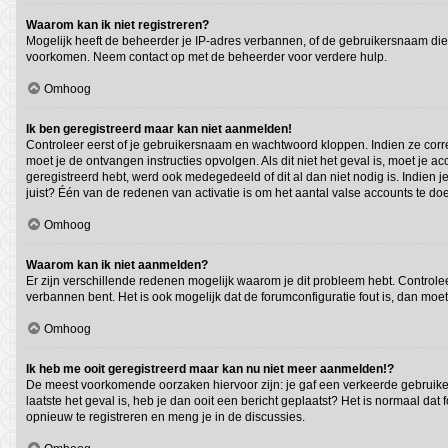
Waarom kan ik niet registreren?
Mogelijk heeft de beheerder je IP-adres verbannen, of de gebruikersnaam die 
voorkomen. Neem contact op met de beheerder voor verdere hulp.
Omhoog
Ik ben geregistreerd maar kan niet aanmelden!
Controleer eerst of je gebruikersnaam en wachtwoord kloppen. Indien ze correc
moet je de ontvangen instructies opvolgen. Als dit niet het geval is, moet j
geregistreerd hebt, werd ook medegedeeld of dit al dan niet nodig is. Indien
juist? Één van de redenen van activatie is om het aantal valse accounts te do
Omhoog
Waarom kan ik niet aanmelden?
Er zijn verschillende redenen mogelijk waarom je dit probleem hebt. Controlee
verbannen bent. Het is ook mogelijk dat de forumconfiguratie fout is, dan moe
Omhoog
Ik heb me ooit geregistreerd maar kan nu niet meer aanmelden!?
De meest voorkomende oorzaken hiervoor zijn: je gaf een verkeerde gebruiker
laatste het geval is, heb je dan ooit een bericht geplaatst? Het is normaal d
opnieuw te registreren en meng je in de discussies.