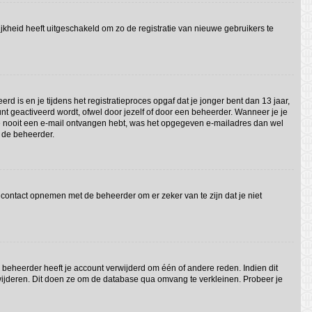
jkheid heeft uitgeschakeld om zo de registratie van nieuwe gebruikers te
 is en je tijdens het registratieproces opgaf dat je jonger bent dan 13 jaar,
nt geactiveerd wordt, ofwel door jezelf of door een beheerder. Wanneer je je
 je nooit een e-mail ontvangen hebt, was het opgegeven e-mailadres dan wel
t de beheerder.
 contact opnemen met de beheerder om er zeker van te zijn dat je niet
beheerder heeft je account verwijderd om één of andere reden. Indien dit
erwijderen. Dit doen ze om de database qua omvang te verkleinen. Probeer je