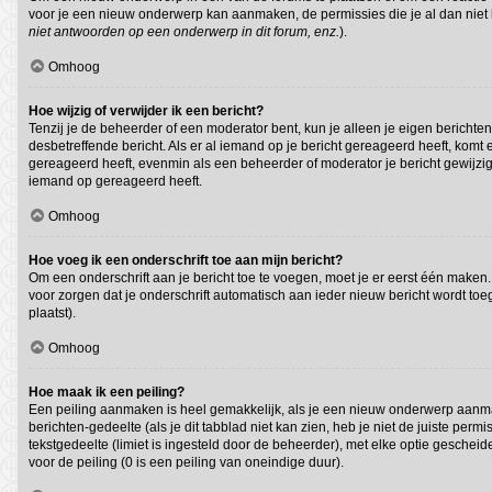
voor je een nieuw onderwerp kan aanmaken, de permissies die je al dan niet 
niet antwoorden op een onderwerp in dit forum, enz.
).
Omhoog
Hoe wijzig of verwijder ik een bericht?
Tenzij je de beheerder of een moderator bent, kun je alleen je eigen berichten
desbetreffende bericht. Als er al iemand op je bericht gereageerd heeft, komt e
gereageerd heeft, evenmin als een beheerder of moderator je bericht gewijzig
iemand op gereageerd heeft.
Omhoog
Hoe voeg ik een onderschrift toe aan mijn bericht?
Om een onderschrift aan je bericht toe te voegen, moet je er eerst één maken. 
voor zorgen dat je onderschrift automatisch aan ieder nieuw bericht wordt toege
plaatst).
Omhoog
Hoe maak ik een peiling?
Een peiling aanmaken is heel gemakkelijk, als je een nieuw onderwerp aanmaak
berichten-gedeelte (als je dit tabblad niet kan zien, heb je niet de juiste per
tekstgedeelte (limiet is ingesteld door de beheerder), met elke optie geschei
voor de peiling (0 is een peiling van oneindige duur).