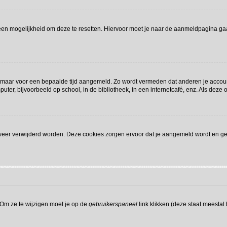
l een mogelijkheid om deze te resetten. Hiervoor moet je naar de aanmeldpagina g
 je maar voor een bepaalde tijd aangemeld. Zo wordt vermeden dat anderen je accou
ter, bijvoorbeeld op school, in de bibliotheek, in een internetcafé, enz. Als deze 
 weer verwijderd worden. Deze cookies zorgen ervoor dat je aangemeld wordt en gev
 Om ze te wijzigen moet je op de
gebruikerspaneel
link klikken (deze staat meestal