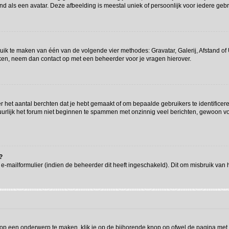
d als een avatar. Deze afbeelding is meestal uniek of persoonlijk voor iedere gebr
ruik te maken van één van de volgende vier methodes: Gravatar, Galerij, Afstand o
iken, neem dan contact op met een beheerder voor je vragen hierover.
het aantal berchten dat je hebt gemaakt of om bepaalde gebruikers te identificere
rlijk het forum niet beginnen te spammen met onzinnig veel berichten, gewoon voor
?
-mailformulier (indien de beheerder dit heeft ingeschakeld). Dit om misbruik van
op een onderwerp te maken, klik je op de bijhorende knop op ofwel de pagina met 