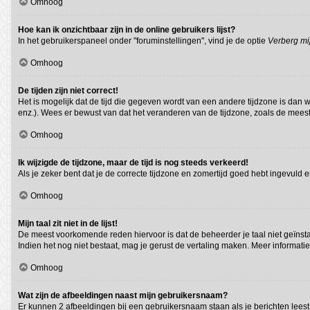
Omhoog
Hoe kan ik onzichtbaar zijn in de online gebruikers lijst?
In het gebruikerspaneel onder "foruminstellingen", vind je de optie
Verberg mij
Omhoog
De tijden zijn niet correct!
Het is mogelijk dat de tijd die gegeven wordt van een andere tijdzone is dan 
enz.). Wees er bewust van dat het veranderen van de tijdzone, zoals de meest
Omhoog
Ik wijzigde de tijdzone, maar de tijd is nog steeds verkeerd!
Als je zeker bent dat je de correcte tijdzone en zomertijd goed hebt ingevuld 
Omhoog
Mijn taal zit niet in de lijst!
De meest voorkomende reden hiervoor is dat de beheerder je taal niet geïnstalle
Indien het nog niet bestaat, mag je gerust de vertaling maken. Meer informa
Omhoog
Wat zijn de afbeeldingen naast mijn gebruikersnaam?
Er kunnen 2 afbeeldingen bij een gebruikersnaam staan als je berichten leest. D