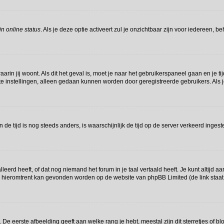
n online status
. Als je deze optie activeert zul je onzichtbaar zijn voor iedereen, 
waarin jij woont. Als dit het geval is, moet je naar het gebruikerspaneel gaan en j
e instellingen, alleen gedaan kunnen worden door geregistreerde gebruikers. Als j
en de tijd is nog steeds anders, is waarschijnlijk de tijd op de server verkeerd in
erd heeft, of dat nog niemand het forum in je taal vertaald heeft. Je kunt altijd aan
tie hieromtrent kan gevonden worden op de website van phpBB Limited (de link staa
e eerste afbeelding geeft aan welke rang je hebt, meestal zijn dit sterretjes of blo