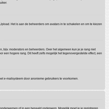
uiker.
f Upload. Het is aan de beheerders om avatars in te schakelen en om te kiezen
n, bijv. moderators en beheerders. Over het algemeen kun je je rang niet
 een hogere rang. Dit heeft zelfs mogelijk het tegenovergestelde effect, een
 het e-mailsysteem door anonieme gebruikers te voorkomen.
onderwerpen of in een bepaald onderwerp. Mogelijk moet je je registreren