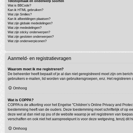
Tekstopmaak en onderwerp soorten
Wat is BBCode?
Kan ik HTML gebruiken?
Wat zijn Smilies?
Kan ik afbeeldingen plaatsen?
Wat zijn globale mededelingen?
Wat zijn mededelingen?
Wat zijn sticky onderwerpen?
Wat zijn gesloten onderwerpen?
Wat zijn onderwerpiconen?
Aanmeld- en registratievragen
Waarom moet ik me registreren?
De beheerder heeft bepaalt of je al dan niet geregistreerd moet zijn om beric
gebruikers e-mailen, lid worden van gebruikersgroepen, enz. Het registreren
Omhoog
Wat is COPPA?
COPPA is de afkorting voor het Engelse "Children’s Online Privacy and Protect
toestemming heeft van de ouders. Deze toestemming moet schriftelijk of op ee
deze wet al dan niet op jou of de website waarop je wil registreren van toep
verschaffen en ook niet het aanspreekpunt is voor deze wetgeving, tenzij dit 
Omhoog