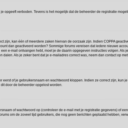
je opgeeft verboden. Tevens is het mogelijk dat de beheerder de registratie mogeli
t zijn, kan één of meerdere zaken hiervan de oorzaak zijn. Indien COPPA geactiveerd
e account dan geactiveerd worden? Sommige forums vereisen dat iedere nieuwe accou
 je een e-mail ontvangen hebt, moet je de daarin opgegeven instructies volgen. Als
en dalen. Als je zeker bent dat je e-mailadres correct was, neem dan contact op me
r eerst of je gebruikersnaam en wachtwoord kloppen. Indien ze correct zijn, kun je
t dit door de beheerder opgelost worden.
snaam of wachtwoord op (controleer de e-mail met je registratie gegevens) of een 
at forums om de zoveel tijd gebruikers, die nog geen berichten geplaatst hebben, v