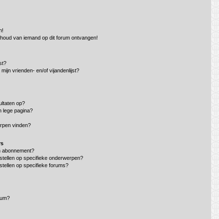
n!
nhoud van iemand op dit forum ontvangen!
st?
mijn vrienden- en/of vijandenlijst?
ltaten op?
n lege pagina?
erpen vinden?
rs
en abonnement?
stellen op specifieke onderwerpen?
stellen op specifieke forums?
rum?