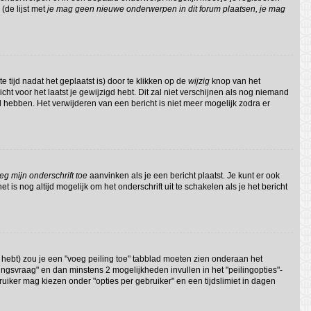
(de lijst met
je mag geen nieuwe onderwerpen in dit forum plaatsen, je mag
 tijd nadat het geplaatst is) door te klikken op de
wijzig
knop van het
cht voor het laatst je gewijzigd hebt. Dit zal niet verschijnen als nog niemand
 hebben. Het verwijderen van een bericht is niet meer mogelijk zodra er
eg mijn onderschrift toe
aanvinken als je een bericht plaatst. Je kunt er ook
 is nog altijd mogelijk om het onderschrift uit te schakelen als je het bericht
 hebt) zou je een "voeg peiling toe" tabblad moeten zien onderaan het
eilingsvraag" en dan minstens 2 mogelijkheden invullen in het "peilingopties"-
ruiker mag kiezen onder "opties per gebruiker" en een tijdslimiet in dagen