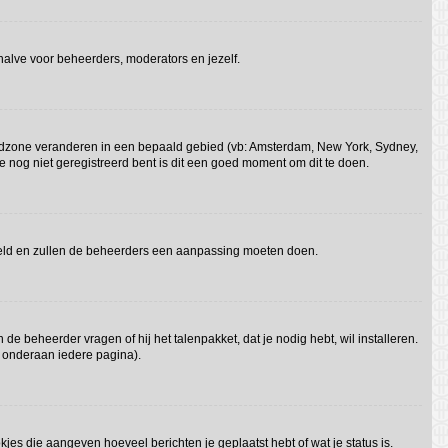
behalve voor beheerders, moderators en jezelf.
e tijdzone veranderen in een bepaald gebied (vb: Amsterdam, New York, Sydney,
e nog niet geregistreerd bent is dit een goed moment om dit te doen.
gesteld en zullen de beheerders een aanpassing moeten doen.
 de beheerder vragen of hij het talenpakket, dat je nodig hebt, wil installeren.
t onderaan iedere pagina).
kjes die aangeven hoeveel berichten je geplaatst hebt of wat je status is.