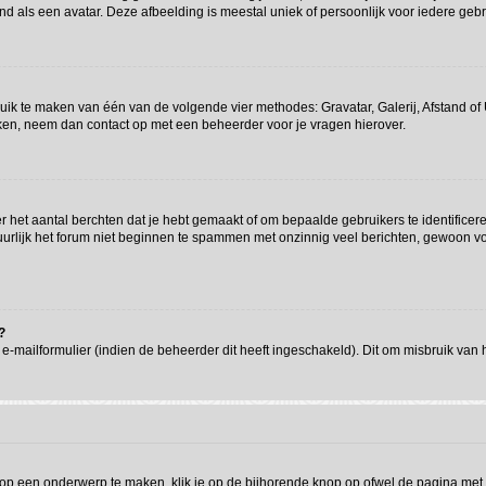
d als een avatar. Deze afbeelding is meestal uniek of persoonlijk voor iedere gebr
ruik te maken van één van de volgende vier methodes: Gravatar, Galerij, Afstand o
iken, neem dan contact op met een beheerder voor je vragen hierover.
het aantal berchten dat je hebt gemaakt of om bepaalde gebruikers te identificere
rlijk het forum niet beginnen te spammen met onzinnig veel berichten, gewoon voor
?
-mailformulier (indien de beheerder dit heeft ingeschakeld). Dit om misbruik van
op een onderwerp te maken, klik je op de bijhorende knop op ofwel de pagina met 