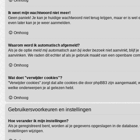
Omhoog
Ik weet mijn wachtwoord niet meer!
Geen paniek! Je kan je huidige wachtwoord niet terug krijgen, maar er is we
even later kan je je weer aanmelden.
Omhoog
Waarom word ik automatisch afgemeld?
Als je de optie
meld mij automatisch aan bij ieder bezoek
niet aanvinkt, blijf
aanvinken. We raden dit echter af als je gebruik maakt van een openbare compu
Omhoog
Wat doet "verwijder cookies"?
"Verwijder cookies" zorgt dat alle cookies die door phpBB3 zijn aangemaakt,
welke onderwerpen je al gelezen hebt.
Omhoog
Gebruikersvoorkeuren en instellingen
Hoe verander ik mijn instellingen?
Als je geregistreerd bent, worden al je gegevens opgeslagen in de database.
instellingen wijzigen.