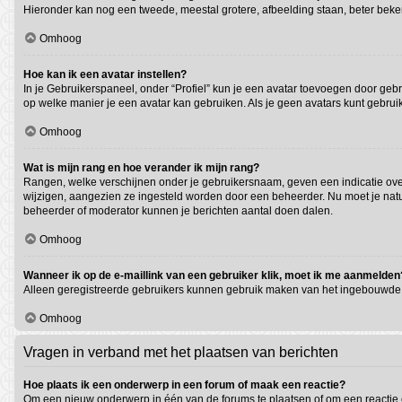
Hieronder kan nog een tweede, meestal grotere, afbeelding staan, beter beken
Omhoog
Hoe kan ik een avatar instellen?
In je Gebruikerspaneel, onder “Profiel” kun je een avatar toevoegen door geb
op welke manier je een avatar kan gebruiken. Als je geen avatars kunt gebru
Omhoog
Wat is mijn rang en hoe verander ik mijn rang?
Rangen, welke verschijnen onder je gebruikersnaam, geven een indicatie over 
wijzigen, aangezien ze ingesteld worden door een beheerder. Nu moet je natuu
beheerder of moderator kunnen je berichten aantal doen dalen.
Omhoog
Wanneer ik op de e-maillink van een gebruiker klik, moet ik me aanmelden
Alleen geregistreerde gebruikers kunnen gebruik maken van het ingebouwde e
Omhoog
Vragen in verband met het plaatsen van berichten
Hoe plaats ik een onderwerp in een forum of maak een reactie?
Om een nieuw onderwerp in één van de forums te plaatsen of om een reactie 