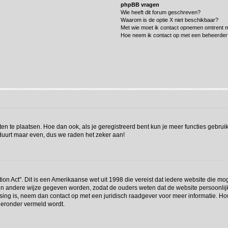
phpBB vragen
Wie heeft dit forum geschreven?
Waarom is de optie X niet beschikbaar?
Met wie moet ik contact opnemen omtrent mi
Hoe neem ik contact op met een beheerder
hten te plaatsen. Hoe dan ook, als je geregistreerd bent kun je meer functies gebru
 duurt maar even, dus we raden het zeker aan!
ion Act". Dit is een Amerikaanse wet uit 1998 die vereist dat iedere website die m
n andere wijze gegeven worden, zodat de ouders weten dat de website persoonlijke 
assing is, neem dan contact op met een juridisch raadgever voor meer informatie. 
hieronder vermeld wordt.