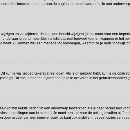
hebt in het forum staan onderaan de pagina met onderwerpen of in een onderwerp 
 wijzigen en verwijderen. Je kunt een bericht wijzigen (soms maar voor een beperkte
r onderaan je bericht een klein tekstje dat zegt hoeveel keer en wanneer je het beri
d heeft. Zij kunnen wel een mededeling toevoegen, waarom ze je bericht gewijzigd
Dit kun je via het gebruikerspaneel doen. Als je dit gedaan hebt, kun je de optie
vo
voegd. Dit doe je door de bijhorende optie te activeren in het gebruikerspaneel (het
t (of het eerste bericht in een onderwerp bewerkt en als je daar permissies voor
missies om peilingen aan te maken). Je moet een titel voor de peiling invullen bij "p
den door middel van een nieuwe regel. Je kunt ook instellen hoeveel opties een geb