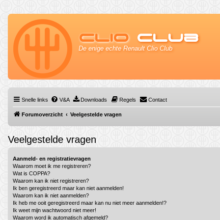
Clio
Club
De enige echte Renault Clio Club
Snelle links
V&A
Downloads
Regels
Contact
Forumoverzicht
Veelgestelde vragen
Veelgestelde vragen
Aanmeld- en registratievragen
Waarom moet ik me registreren?
Wat is COPPA?
Waarom kan ik niet registreren?
Ik ben geregistreerd maar kan niet aanmelden!
Waarom kan ik niet aanmelden?
Ik heb me ooit geregistreerd maar kan nu niet meer aanmelden!?
Ik weet mijn wachtwoord niet meer!
Waarom word ik automatisch afgemeld?