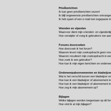
Privéberichten
Ik kan geen privéberichten sturen!
Ik blijf ongewenste privéberichten ontvange
Ik heb spam of een e-mail met ongepaste i
Vrienden en vijanden
Waarvoor dient mijn vrienden- en vijandenlij
Hoe verwijder of voeg ik gebruikers toe aan 
Forums doorzoeken
Hoe doorzoek ik het forum?
Waarom levert mijn zoekopdracht geen resu
Waarom resulteert mijn zoekopdracht in ee
Hoe zoek ik een gebruiker?
Hoe kan ik mijn eigen berichten en onderw
Onderwerpabonnementen en bladwijze
Wat is het verschil tussen een bladwijzer 
Hoe kan ik een bladwijzer of abonnement in
Hoe kan ik een bladwijzer of abonnement in
Hoe zeg ik mijn abonnement op?
Bijlagen
Welke bijlagen worden toegestaan op dit fo
Hoe vind ik al mijn bijlagen?