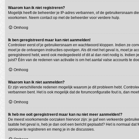
Waarom kan ik niet registreren?
Mogelijk heeft de beheerder je IP-adres verbannen, of de gebruikersnaam die 
voorkomen. Neem contact op met de beheerder voor verdere hulp.
Omhoog
Ik ben geregistreerd maar kan niet aanmelden!
Controleer eerst of je gebruikersnaam en wachtwoord kloppen. Indien ze correc
moet je de ontvangen instructies opvolgen. Als dit niet het geval is, moet j
geregistreerd hebt, werd ook medegedeeld of dit al dan niet nodig is. Indien
juist? Één van de redenen van activatie is om het aantal valse accounts te do
Omhoog
Waarom kan ik niet aanmelden?
Er zijn verschillende redenen mogelijk waarom je dit probleem hebt. Controlee
verbannen bent. Het is ook mogelijk dat de forumconfiguratie fout is, dan moe
Omhoog
Ik heb me ooit geregistreerd maar kan nu niet meer aanmelden!?
De meest voorkomende oorzaken hiervoor zijn: je gaf een verkeerde gebruiker
laatste het geval is, heb je dan ooit een bericht geplaatst? Het is normaal d
opnieuw te registreren en meng je in de discussies.