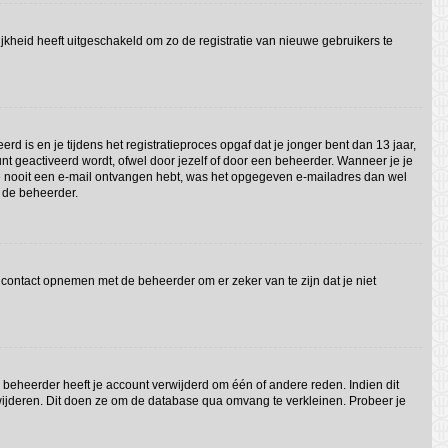
jkheid heeft uitgeschakeld om zo de registratie van nieuwe gebruikers te
 is en je tijdens het registratieproces opgaf dat je jonger bent dan 13 jaar,
nt geactiveerd wordt, ofwel door jezelf of door een beheerder. Wanneer je je
 je nooit een e-mail ontvangen hebt, was het opgegeven e-mailadres dan wel
t de beheerder.
 contact opnemen met de beheerder om er zeker van te zijn dat je niet
beheerder heeft je account verwijderd om één of andere reden. Indien dit
erwijderen. Dit doen ze om de database qua omvang te verkleinen. Probeer je