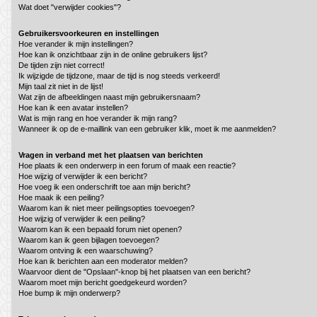
Wat doet "verwijder cookies"?
Gebruikersvoorkeuren en instellingen
Hoe verander ik mijn instellingen?
Hoe kan ik onzichtbaar zijn in de online gebruikers lijst?
De tijden zijn niet correct!
Ik wijzigde de tijdzone, maar de tijd is nog steeds verkeerd!
Mijn taal zit niet in de lijst!
Wat zijn de afbeeldingen naast mijn gebruikersnaam?
Hoe kan ik een avatar instellen?
Wat is mijn rang en hoe verander ik mijn rang?
Wanneer ik op de e-maillink van een gebruiker klik, moet ik me aanmelden?
Vragen in verband met het plaatsen van berichten
Hoe plaats ik een onderwerp in een forum of maak een reactie?
Hoe wijzig of verwijder ik een bericht?
Hoe voeg ik een onderschrift toe aan mijn bericht?
Hoe maak ik een peiling?
Waarom kan ik niet meer peilingsopties toevoegen?
Hoe wijzig of verwijder ik een peiling?
Waarom kan ik een bepaald forum niet openen?
Waarom kan ik geen bijlagen toevoegen?
Waarom ontving ik een waarschuwing?
Hoe kan ik berichten aan een moderator melden?
Waarvoor dient de "Opslaan"-knop bij het plaatsen van een bericht?
Waarom moet mijn bericht goedgekeurd worden?
Hoe bump ik mijn onderwerp?