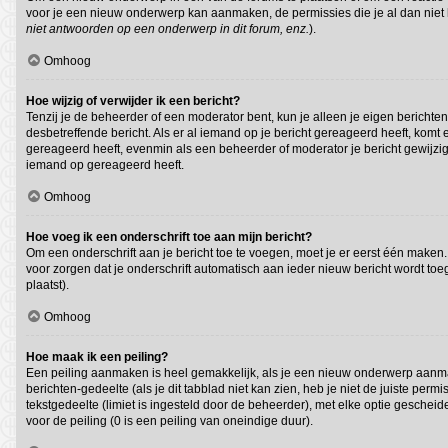
voor je een nieuw onderwerp kan aanmaken, de permissies die je al dan niet 
niet antwoorden op een onderwerp in dit forum, enz.
).
Omhoog
Hoe wijzig of verwijder ik een bericht?
Tenzij je de beheerder of een moderator bent, kun je alleen je eigen berichten
desbetreffende bericht. Als er al iemand op je bericht gereageerd heeft, komt e
gereageerd heeft, evenmin als een beheerder of moderator je bericht gewijzig
iemand op gereageerd heeft.
Omhoog
Hoe voeg ik een onderschrift toe aan mijn bericht?
Om een onderschrift aan je bericht toe te voegen, moet je er eerst één maken. 
voor zorgen dat je onderschrift automatisch aan ieder nieuw bericht wordt toege
plaatst).
Omhoog
Hoe maak ik een peiling?
Een peiling aanmaken is heel gemakkelijk, als je een nieuw onderwerp aanmaak
berichten-gedeelte (als je dit tabblad niet kan zien, heb je niet de juiste per
tekstgedeelte (limiet is ingesteld door de beheerder), met elke optie geschei
voor de peiling (0 is een peiling van oneindige duur).