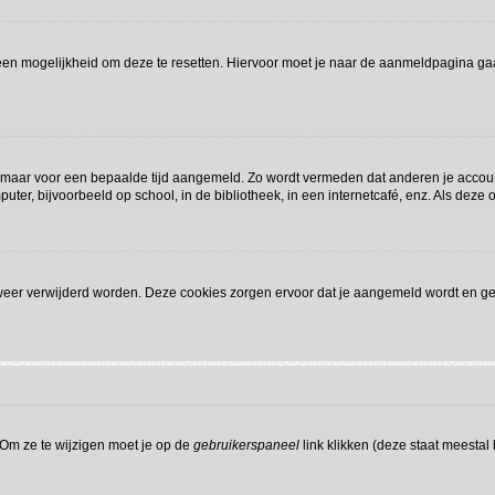
l een mogelijkheid om deze te resetten. Hiervoor moet je naar de aanmeldpagina g
 je maar voor een bepaalde tijd aangemeld. Zo wordt vermeden dat anderen je accou
ter, bijvoorbeeld op school, in de bibliotheek, in een internetcafé, enz. Als deze 
 weer verwijderd worden. Deze cookies zorgen ervoor dat je aangemeld wordt en gev
 Om ze te wijzigen moet je op de
gebruikerspaneel
link klikken (deze staat meestal