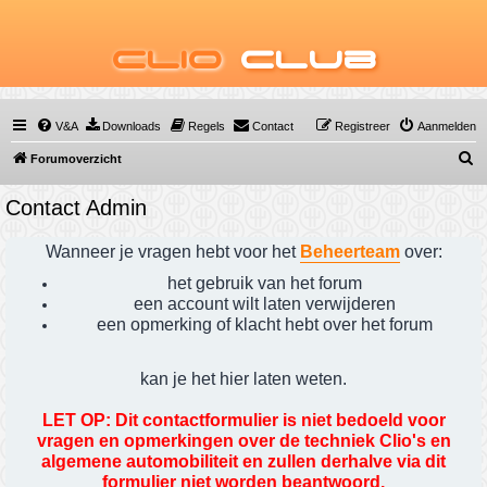
Clio
Club
V&A
Downloads
Regels
Contact
Registreer
Aanmelden
Z
Forumoverzicht
o
Contact Admin
e
k
Wanneer je vragen hebt voor het
Beheerteam
over:
het gebruik van het forum
een account wilt laten verwijderen
een opmerking of klacht hebt over het forum
kan je het hier laten weten.
LET OP: Dit contactformulier is niet bedoeld voor
vragen en opmerkingen over de techniek Clio's en
algemene automobiliteit en zullen derhalve via dit
formulier niet worden beantwoord.