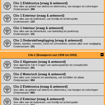
Clio 1 Elektronica (vraag & antwoord)
Voor alles op gebied van elektra en elektronica, van lampjes tot zekeringen
Onderwerpen:
286
Clio 1 Exterieur (vraag & antwoord)
Voor alles aan de buitenkant, van frontlip tot achterspoiler
Onderwerpen:
120
Clio 1 Interieur (vraag & antwoord)
Voor alles aan de binnenkant, van bekleding tot pookknop
Onderwerpen:
101
Clio 1 Onderstel/wegligging (vraag & antwoord)
Wielen, banden, remmen, veren en schroefsets, kortom alles over wegligging
Onderwerpen:
161
Clio 2 (Bouwjaren van 1998 tot 2009)
Clio 2 Algemeen (vraag & antwoord)
Voor algemene Clio II vragen van aankoopadvies tot schaalmodel
Onderwerpen:
291
Clio 2 Motorisch (vraag & antwoord)
Voor alles over motoren en aandrijving, van luchtfilter tot uitlaat
Onderwerpen:
984
Clio 2 Elektronica (vraag & antwoord)
Voor alles op gebied van elektra en elektronica, van lampjes tot zekeringen
Onderwerpen:
860
Clio 2 Exterieur (vraag & antwoord)
Voor alles aan de buitenkant, van frontlip tot achterspoiler