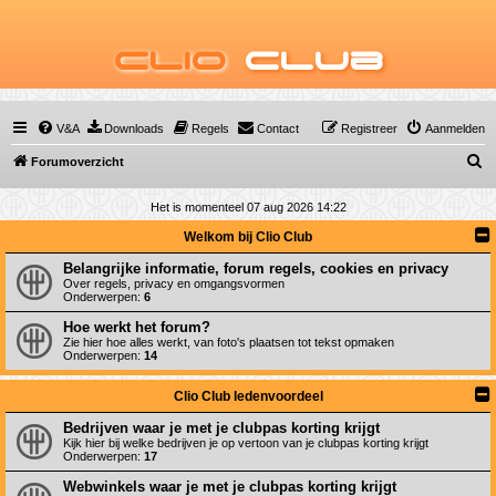
Clio
Club
V&A
Downloads
Regels
Contact
Registreer
Aanmelden
Z
Forumoverzicht
o
Het is momenteel 07 aug 2026 14:22
e
Welkom bij Clio Club
k
Belangrijke informatie, forum regels, cookies en privacy
Over regels, privacy en omgangsvormen
Onderwerpen:
6
Hoe werkt het forum?
Zie hier hoe alles werkt, van foto's plaatsen tot tekst opmaken
Onderwerpen:
14
Clio Club ledenvoordeel
Bedrijven waar je met je clubpas korting krijgt
Kijk hier bij welke bedrijven je op vertoon van je clubpas korting krijgt
Onderwerpen:
17
Webwinkels waar je met je clubpas korting krijgt