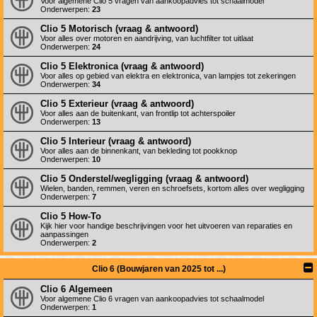
Voor algemene Clio 5 vragen van aankoopadvies tot schaalmodel
Onderwerpen:
23
Clio 5 Motorisch (vraag & antwoord)
Voor alles over motoren en aandrijving, van luchtfilter tot uitlaat
Onderwerpen:
24
Clio 5 Elektronica (vraag & antwoord)
Voor alles op gebied van elektra en elektronica, van lampjes tot zekeringen
Onderwerpen:
34
Clio 5 Exterieur (vraag & antwoord)
Voor alles aan de buitenkant, van frontlip tot achterspoiler
Onderwerpen:
13
Clio 5 Interieur (vraag & antwoord)
Voor alles aan de binnenkant, van bekleding tot pookknop
Onderwerpen:
10
Clio 5 Onderstel/wegligging (vraag & antwoord)
Wielen, banden, remmen, veren en schroefsets, kortom alles over wegligging
Onderwerpen:
7
Clio 5 How-To
Kijk hier voor handige beschrijvingen voor het uitvoeren van reparaties en
aanpassingen
Onderwerpen:
2
Clio 6 (Bouwjaren van 2025 tot ...)
Clio 6 Algemeen
Voor algemene Clio 6 vragen van aankoopadvies tot schaalmodel
Onderwerpen:
1