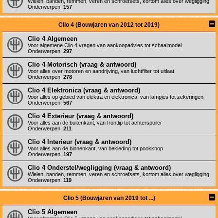
Wielen, banden, remmen, veren en schroefsets, kortom alles over wegligging
Onderwerpen:
157
Clio 4 (Bouwjaren van 2012 tot 2019)
Clio 4 Algemeen
Voor algemene Clio 4 vragen van aankoopadvies tot schaalmodel
Onderwerpen:
297
Clio 4 Motorisch (vraag & antwoord)
Voor alles over motoren en aandrijving, van luchtfilter tot uitlaat
Onderwerpen:
278
Clio 4 Elektronica (vraag & antwoord)
Voor alles op gebied van elektra en elektronica, van lampjes tot zekeringen
Onderwerpen:
567
Clio 4 Exterieur (vraag & antwoord)
Voor alles aan de buitenkant, van frontlip tot achterspoiler
Onderwerpen:
211
Clio 4 Interieur (vraag & antwoord)
Voor alles aan de binnenkant, van bekleding tot pookknop
Onderwerpen:
197
Clio 4 Onderstel/wegligging (vraag & antwoord)
Wielen, banden, remmen, veren en schroefsets, kortom alles over wegligging
Onderwerpen:
119
Clio 5 (Bouwjaren van 2019 tot ...)
Clio 5 Algemeen