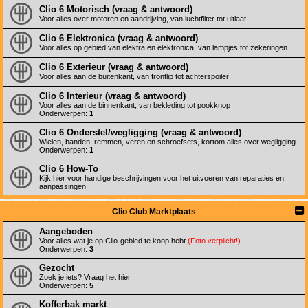
Clio 6 Motorisch (vraag & antwoord)
Voor alles over motoren en aandrijving, van luchtfilter tot uitlaat
Clio 6 Elektronica (vraag & antwoord)
Voor alles op gebied van elektra en elektronica, van lampjes tot zekeringen
Clio 6 Exterieur (vraag & antwoord)
Voor alles aan de buitenkant, van frontlip tot achterspoiler
Clio 6 Interieur (vraag & antwoord)
Voor alles aan de binnenkant, van bekleding tot pookknop
Onderwerpen:
1
Clio 6 Onderstel/wegligging (vraag & antwoord)
Wielen, banden, remmen, veren en schroefsets, kortom alles over wegligging
Onderwerpen:
1
Clio 6 How-To
Kijk hier voor handige beschrijvingen voor het uitvoeren van reparaties en
aanpassingen
Clio Club Marktplaats
Aangeboden
Voor alles wat je op Clio-gebied te koop hebt
(Foto verplicht!)
Onderwerpen:
3
Gezocht
Zoek je iets? Vraag het hier
Onderwerpen:
5
Kofferbak markt