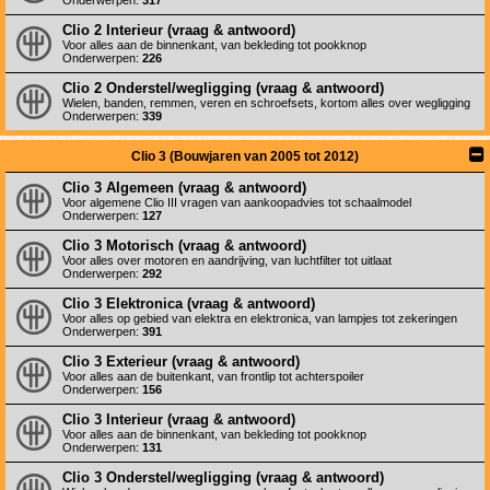
Onderwerpen:
317
Clio 2 Interieur (vraag & antwoord)
Voor alles aan de binnenkant, van bekleding tot pookknop
Onderwerpen:
226
Clio 2 Onderstel/wegligging (vraag & antwoord)
Wielen, banden, remmen, veren en schroefsets, kortom alles over wegligging
Onderwerpen:
339
Clio 3 (Bouwjaren van 2005 tot 2012)
Clio 3 Algemeen (vraag & antwoord)
Voor algemene Clio III vragen van aankoopadvies tot schaalmodel
Onderwerpen:
127
Clio 3 Motorisch (vraag & antwoord)
Voor alles over motoren en aandrijving, van luchtfilter tot uitlaat
Onderwerpen:
292
Clio 3 Elektronica (vraag & antwoord)
Voor alles op gebied van elektra en elektronica, van lampjes tot zekeringen
Onderwerpen:
391
Clio 3 Exterieur (vraag & antwoord)
Voor alles aan de buitenkant, van frontlip tot achterspoiler
Onderwerpen:
156
Clio 3 Interieur (vraag & antwoord)
Voor alles aan de binnenkant, van bekleding tot pookknop
Onderwerpen:
131
Clio 3 Onderstel/wegligging (vraag & antwoord)