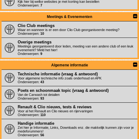
Kijk hier bij welke websites je met korting kan bestellen
Onderwerpen:
7
Meetings & Evenementen
Clio Club meetings
Waar en wanneer is er een door Clio Club georganiseerde meeting?
Onderwerpen:
10
Overige meetings
Meetings georganiseerd door leden, meeting van een andere club of een leuk
evenement? Meld het hier!
Onderwerpen:
9
Algemene informatie
Technische informatie (vraag & antwoord)
Voor algemene technische info zoals onderhoud en APK
Onderwerpen:
43
Poets en schoonmaak topic (vraag & antwoord)
Van de Carwash tot detailen
Onderwerpen:
93
Renault & Clio nieuws, tests & reviews
Voor al het Renault en Clio nieuws en rijervaringen
Onderwerpen:
110
Handige informatie
Zet hier je Informatie, Links, Downloads enz. die makkelijk kunnen zijn voor je
medeforummers!
Onderwerpen:
56