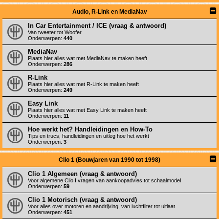
Audio, R-Link en MediaNav
In Car Entertainment / ICE (vraag & antwoord)
Van tweeter tot Woofer
Onderwerpen:
440
MediaNav
Plaats hier alles wat met MediaNav te maken heeft
Onderwerpen:
286
R-Link
Plaats hier alles wat met R-Link te maken heeft
Onderwerpen:
249
Easy Link
Plaats hier alles wat met Easy Link te maken heeft
Onderwerpen:
11
Hoe werkt het? Handleidingen en How-To
Tips en trucs, handleidingen en uitleg hoe het werkt
Onderwerpen:
3
Clio 1 (Bouwjaren van 1990 tot 1998)
Clio 1 Algemeen (vraag & antwoord)
Voor algemene Clio I vragen van aankoopadvies tot schaalmodel
Onderwerpen:
59
Clio 1 Motorisch (vraag & antwoord)
Voor alles over motoren en aandrijving, van luchtfilter tot uitlaat
Onderwerpen:
451