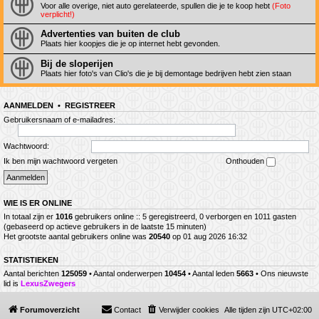
Voor alle overige, niet auto gerelateerde, spullen die je te koop hebt
(Foto
verplicht!)
Advertenties van buiten de club
Plaats hier koopjes die je op internet hebt gevonden.
Bij de sloperijen
Plaats hier foto's van Clio's die je bij demontage bedrijven hebt zien staan
AANMELDEN
•
REGISTREER
Gebruikersnaam of e-mailadres:
Wachtwoord:
Ik ben mijn wachtwoord vergeten
Onthouden
WIE IS ER ONLINE
In totaal zijn er
1016
gebruikers online :: 5 geregistreerd, 0 verborgen en 1011 gasten
(gebaseerd op actieve gebruikers in de laatste 15 minuten)
Het grootste aantal gebruikers online was
20540
op 01 aug 2026 16:32
STATISTIEKEN
Aantal berichten
125059
• Aantal onderwerpen
10454
• Aantal leden
5663
• Ons nieuwste
lid is
LexusZwegers
Forumoverzicht
Contact
Verwijder cookies
Alle tijden zijn
UTC+02:00